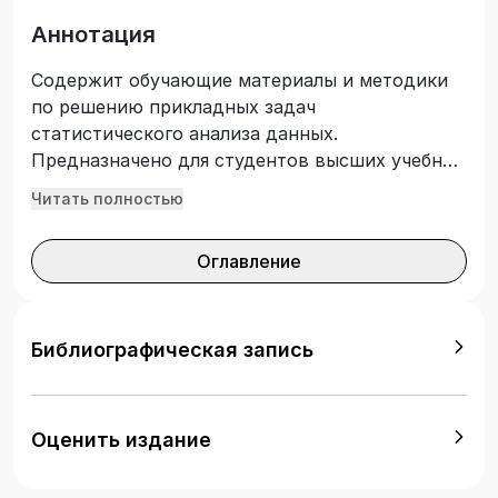
Аннотация
Содержит обучающие материалы и методики
по решению прикладных задач
статистического анализа данных.
Предназначено для студентов высших учебных
заведений всех форм обучения по
Читать полностью
направлениям подготовки: 02.03.00
«Компьютерные и информационные науки»
Оглавление
(уровень – бакалавриат), 38.04.00 «Экономика
и управление» (уровень – магистратура).
Библиографическая запись
Оценить издание