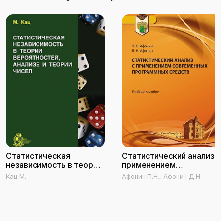
Статистическая
Статистический анализ с
независимость в теории
применением
вероятностей, анализе и
современных
Кац М.
Афонин П.Н., Афонин Д.Н.
теории чисел
программных средств