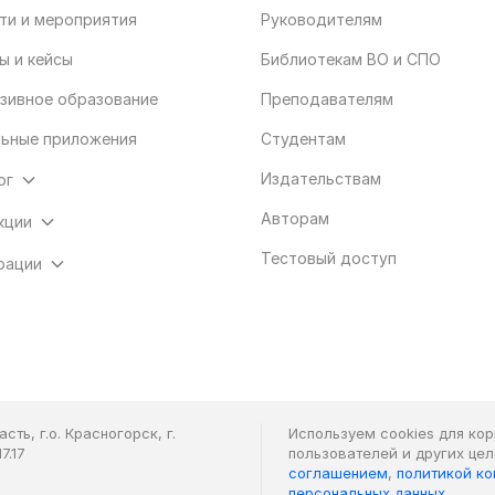
ти и мероприятия
Руководителям
ы и кейсы
Библиотекам ВО и СПО
зивное образование
Преподавателям
ьные приложения
Студентам
Издательствам
ог
Авторам
кции
Тестовый доступ
рации
ть, г.о. Красногорск, г.
Используем cookies для ко
7.17
пользователей и других це
соглашением
,
политикой к
персональных данных
.