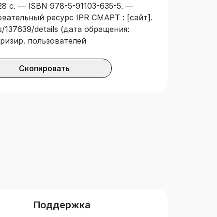
8 с. — ISBN 978-5-91103-635-5. —
ти и поэтического воображения
овательный ресурс IPR СМАРТ : [сайт].
в» с разных сторон. Главки этой
/137639/details (дата обращения:
в виде коротких выступлений на
оризир. пользователей
 современной жизни» как денди,
си и фотографии, застигают его в
современников и любовниц, а также,
Скопировать
умаги.
Поддержка