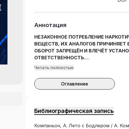
DOI:
Аннотация
НЕЗАКОННОЕ ПОТРЕБЛЕНИЕ НАРКОТИ
ВЕЩЕСТВ, ИХ АНАЛОГОВ ПРИЧИНЯЕТ
ОБОРОТ ЗАПРЕЩЁН И ВЛЕЧЁТ УСТА
ОТВЕТСТВЕННОСТЬ.
Читать полностью
Стихи Шарля Бодлера (1821–1867), объе
бросили вызов литературе и читательс
Оглавление
бескомпромиссным индивидуализмом, 
городской повседневности и хаосу ду
всякие нормы. Поэт, всячески добивав
вовсе не стремившийся прослыть рево
Библиографическая запись
изобретателем модернизма, автором с
которая легла в основу мировоззрения 
Компаньон, А. Лето с Бодлером / А. Ком
литературы Антуан Компаньон (род. 19