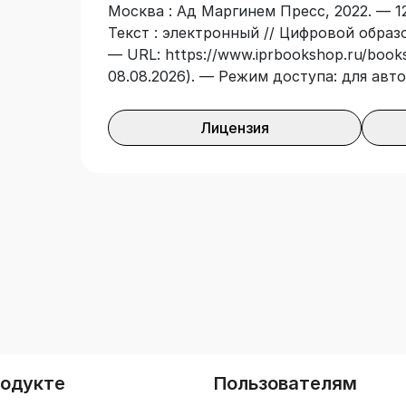
Москва : Ад Маргинем Пресс, 2022. — 12
калейдоскопическую вселенную личнос
Текст : электронный // Цифровой образ
Бодлера в серии «моментальных снимко
— URL: https://www.iprbookshop.ru/books
книги, первоначально представленные 
08.08.2026). — Режим доступа: для авт
радио France Inter, показывают «поэта
социалиста, католика, ценителя живопи
компании друзей, врагов, выдающихся 
Лицензия
разумеется, перед зеркалом и листом б
родукте
Пользователям