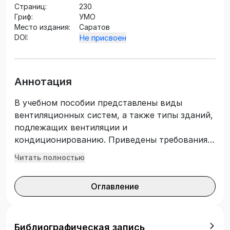
Страниц:
230
Гриф:
УМО
Место издания:
Саратов
DOI:
Не присвоен
Аннотация
В учебном пособии представлены виды
вентиляционных систем, а также типы зданий,
подлежащих вентиляции и
кондиционированию. Приведены требования к
воздушной среде помещений и особенности
Читать полностью
организации воздухообмена в них.
Рассмотрены принципы вентилирования и
Оглавление
кондиционирования, включая выбор систем
вентиляции, проектирование, виды и
особенности размещения вентиляционного
оборудования. Подготовлено в соответствии с
Библиографическая запись