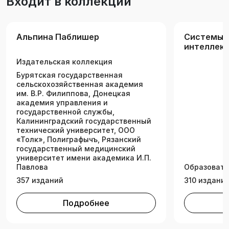
Входит в коллекции
развивается стремительно. Изменится
характер работы и общения в социальных
сетях, процесс обучения и в целом
Альпина Паблишер
Системы 
человеческое развитие. Будут побеждены
интеллект
многие неизлечимые болезни, мы станем
Образоват
Издательская коллекция
другими. Готов ли наш разум к будущему? Что
там его ждет? На эти вопросы, опираясь на
Бурятская государственная
сельскохозяйственная академия
последние исследования в области
им. В.Р. Филиппова, Донецкая
нейробиологии и физики, отвечает Митио Каку,
академия управления и
футуролог, популяризатор науки и автор
государственной службы,
Калининградский государственный
научно-популярных бестселлеров.
технический университет, ООО
«Толк», Полиграфычъ, Рязанский
государственный медицинский
университет имени академика И.П.
Павлова
Образовате
357 изданий
310 издани
Подробнее