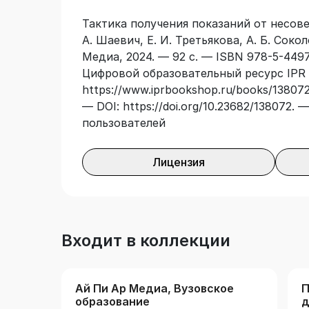
несовершеннолетними», «Особенности 
Тактика получения показаний от несове
уголовных дел в отношении несоверше
А. Шаевич, Е. И. Третьякова, А. Б. Соко
также для преподавателей, адъюнктов
Медиа, 2024. — 92 с. — ISBN 978-5-4497
органов.
Цифровой образовательный ресурс IPR 
https://www.iprbookshop.ru/books/138072
— DOI: https://doi.org/10.23682/138072.
пользователей
Лицензия
Входит в коллекции
Ай Пи Ар Медиа, Вузовское
П
образование
д