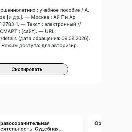
судебного разбирательства
ршеннолетних : учебное пособие / А.
ннолетних», «Криминалистика», а
лов [и др.]. — Москва : Ай Пи Ар
, сотрудников правоохранительных
-2783-1. — Текст : электронный //
СМАРТ : [сайт]. — URL:
/details (дата обращения: 09.08.2026).
 — Режим доступа: для авторизир.
Скопировать
равоохранительная
Юриспруденци
еятельность. Судебная