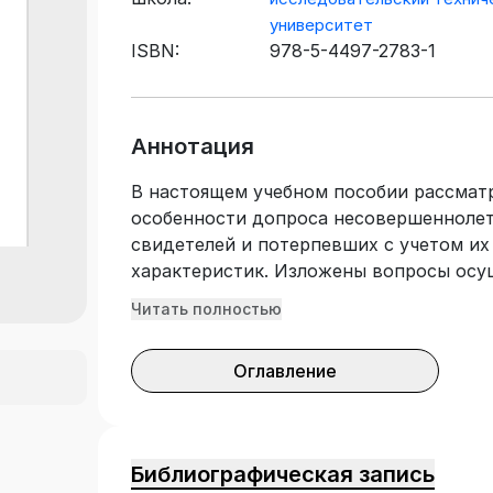
университет
ISBN:
978-5-4497-2783-1
Аннотация
В настоящем учебном пособии рассмат
особенности допроса несовершеннолет
свидетелей и потерпевших с учетом их
характеристик. Изложены вопросы осу
видеозаписи допроса несовершеннолетн
Читать полностью
определяются проблемы и пути их реше
требований Федерального государстве
Оглавление
высшего образования. Учебное пособие
слушателей, студентов, обучающихся п
и направлений подготовки «Юриспруд
«Тактика следственных действий», «Так
Библиографическая запись
«Методика расследования преступлен