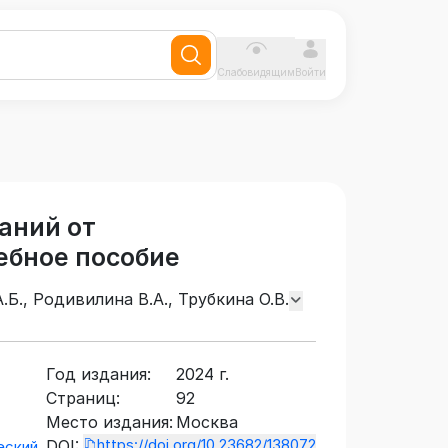
Слабовидящим
Войти
аний от
ебное пособие
.Б., Родивилина В.А., Трубкина О.В.
Год издания:
2024 г.
Страниц:
92
Место издания:
Москва
https://doi.org/10.23682/138072
DOI:
еский