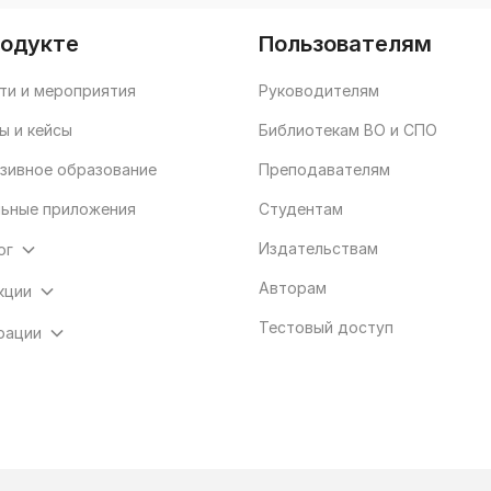
родукте
Пользователям
ти и мероприятия
Руководителям
ы и кейсы
Библиотекам ВО и СПО
зивное образование
Преподавателям
ьные приложения
Студентам
Издательствам
ог
Авторам
кции
Тестовый доступ
рации