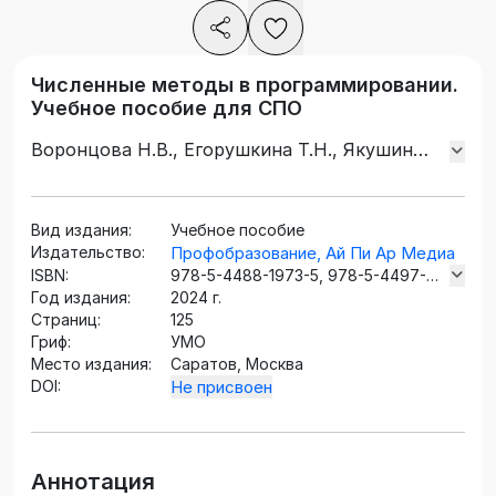
Численные методы в программировании.
Учебное пособие для СПО
Воронцова Н.В., Егорушкина Т.Н., Якушин
Д.И.
Вид издания:
Учебное пособие
Издательство:
Профобразование, Ай Пи Ар Медиа
ISBN:
978-5-4488-1973-5, 978-5-4497-
Год издания:
2867-8
2024 г.
Страниц:
125
Гриф:
УМО
Место издания:
Саратов, Москва
DOI:
Не присвоен
Аннотация