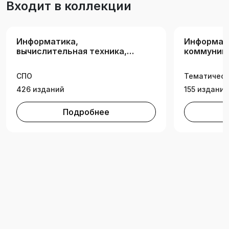
Входит в коллекции
методы».
Информатика,
Информац
вычислительная техника,
коммуник
информационные
технологи
технологии
СПО
Тематическ
426 изданий
155 изданий
Подробнее