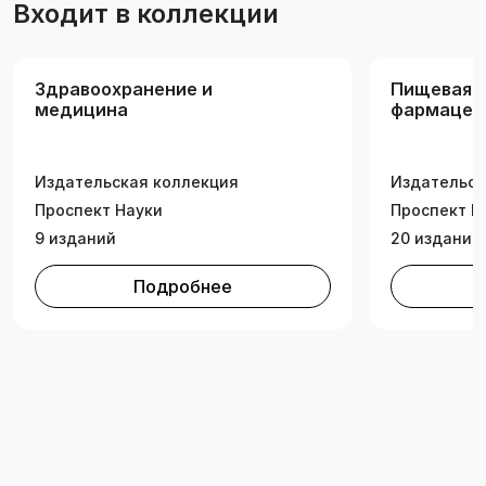
Входит в коллекции
Здравоохранение и
Пищевая 
медицина
фармацев
промышле
Издательская коллекция
Издательск
Проспект Науки
Проспект Н
9 изданий
20 изданий
Подробнее