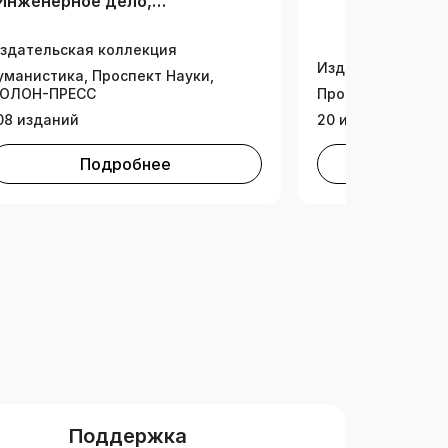
Инженерное дело,
ехнологии и технические
ауки)
здательская коллекция
Издательская ко
уманистика, Проспект Науки,
ОЛОН-ПРЕСС
Проспект Науки
08 изданий
20 изданий
Подробнее
Под
Поддержка