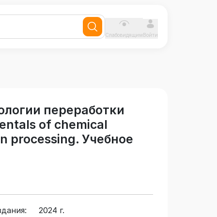
Слабовидящим
Войти
ологии переработки
ntals of chemical
n processing. Учебное
здания:
2024 г.