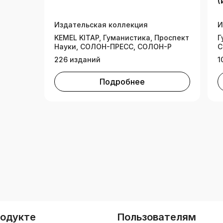
(
т
н
Издательская коллекция
И
KEMEL KITAP, Гуманистика, Проспект
Г
Науки, СОЛОН-ПРЕСС, СОЛОН-Р
С
226 изданий
1
Подробнее
родукте
Пользователям