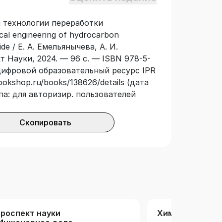
й технологии переработки
al engineering of hydrocarbon
de / Е. А. Емельянычева, А. И.
т Науки, 2024. — 96 с. — ISBN 978-5-
 Цифровой образовательный ресурс IPR
ookshop.ru/books/138626/details (дата
па: для авторизир. пользователей
Скопировать
роспект науки
Химические те