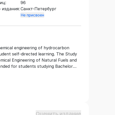
иц:
96
 издания:
Санкт-Петербург
Не присвоен
hemical engineering of hydrocarbon
udent self-directed learning. The Study
emical Engineering of Natural Fuels and
ended for students studying Bachelor
and 21.03.01 «Petroleum Engineering».
Оценить издание