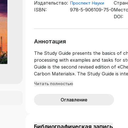
Издательство:
Стран
Проспект Науки
ISBN:
978-5-906109-75-0
Место
DOI:
Аннотация
The Study Guide presents the basics of c
processing with examples and tasks for st
Guide is the second revised edition of «Ch
Carbon Materials». The Study Guide is int
program 18.03.01 «Chemical Engineering» 
Читать полностью
Оглавление
Библиографическая запись