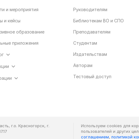
ти и мероприятия
Руководителям
ы и кейсы
Библиотекам ВО и СПО
зивное образование
Преподавателям
ьные приложения
Студентам
Издательствам
ог
Авторам
кции
Тестовый доступ
рации
ть, г.о. Красногорск, г.
Используем cookies для ко
7.17
пользователей и других це
соглашением
,
политикой к