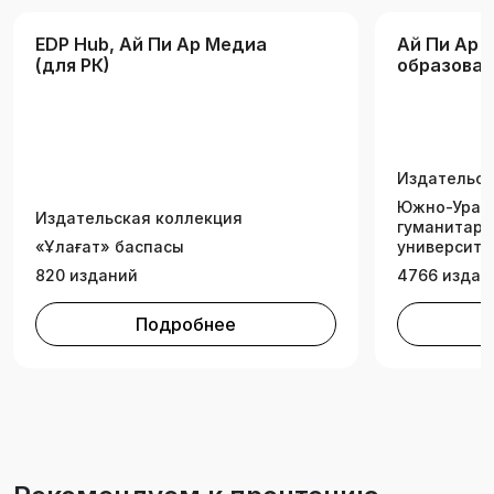
EDP Hub, Ай Пи Ар Медиа
Ай Пи Ар 
(для РК)
образова
Издательск
Южно-Ураль
Издательская коллекция
гуманитарн
«Ұлағат» баспасы
университе
820 изданий
4766 издан
Подробнее