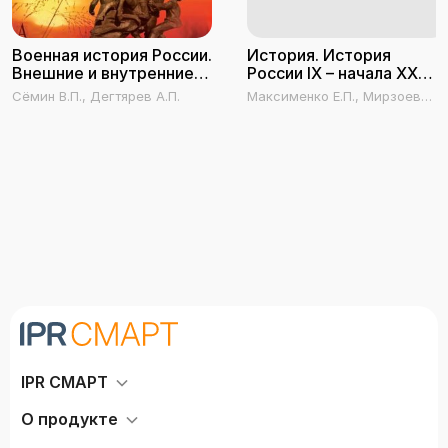
Военная история России.
История. История
Внешние и внутренние
России IX – начала XX
конфликты
века
Сёмин В.П., Дегтярев А.П.
Максименко Е.П., Мирзоев
Е.Б., Песьяков С.А.
IPR СМАРТ
О продукте