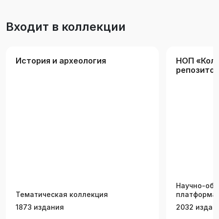
Входит в коллекции
История и археология
НОП «Кол
репозитор
аграрных 
Научно-обр
Тематическая коллекция
платформа 
1873 издания
2032 издан