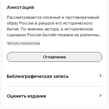
Аннотация
Рассматривается сложный и противоречивый
образ России в ракурсе его исторического
бытия. По мнению автора, в историческом
сценарии России бытийствовали ее различные
образы и лики, выраженные в различных
Читать полностью
позициях русских философов и в современной
российской философии. Они являются лишь
Оглавление
приблизительными копиями реального
исторического оригинала России. Монография
выражает лишь частичный облик
многообразной России, предлагая взявшему ее
Библиографическая запись
в руки читателю вынести свой вердикт: либо
оппонента этого труда, либо человека,
соглашающегося с мыслями автора, либо
Оценить издание
частично первое и второе.