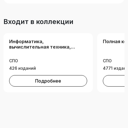
Входит в коллекции
Информатика,
Полная ко
вычислительная техника,
информационные
технологии
СПО
СПО
426 изданий
4771 издан
Подробнее