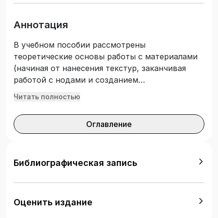
Аннотация
В учебном пособии рассмотрены
теоретические основы работы с материалами
(начиная от нанесения текстур, заканчивая
работой с нодами и созданием
многокомпонентного материала), установки
Читать полностью
света, настройки камеры и получения рендера
в программе для трехмерного моделирования
Оглавление
Blender. Учебное пособие предназначено для
студентов всех профессий и специальностей
среднего профессионального образования,
учебными планами которых предусмотрено
Библиографическая запись
изучение дисциплин «Компьютерная графика и
3D-моделирование», «Компьютерная графика»,
«Компьютерное моделирование», «3D-
Оценить издание
моделирование».