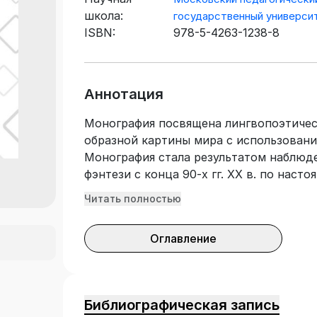
школа:
государственный универси
ISBN:
978-5-4263-1238-8
Аннотация
Монография посвящена лингвопоэтичес
образной картины мира с использовани
Монография стала результатом наблюде
фэнтези с конца 90-х гг. ХХ в. по наст
обнаруживает родство со стилями ген
Читать полностью
и символизма. Предметом анализа в мо
образная картина мира русского фэнтез
Оглавление
уровней художественной картины мира
апробированы в докладах, сделанных 
конференциях в МПГУ и других вузах 
студентам и аспирантам филологически
Библиографическая запись
гимназий, лицеев, а также всем интер