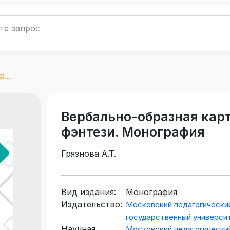
...
Вербально-образная кар
фэнтези. Монография
Грязнова А.Т.
Вид издания:
Монография
Издательство:
Московский педагогически
государственный универси
Научная
Московский педагогически