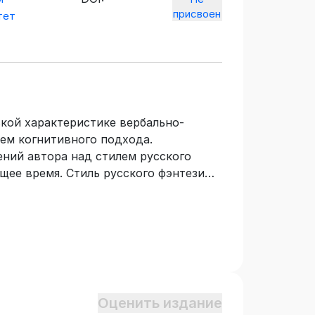
присвоен
тет
кой характеристике вербально-
ем когнитивного подхода.
ний автора над стилем русского
оящее время. Стиль русского фэнтези
етически родственных ему романтизма
нографии является вербально-
и, рассматриваемая как один из
. Материалы исследования
на международных и всероссийских
страны. Монография рекомендована
х факультетов вузов, учителям школ,
Оценить издание
есующимся изучением языка