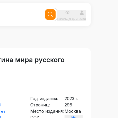
Слабовидящим
Войти
тина мира русского
Год издания:
2023 г.
Страниц:
296
й
Место издания:
Москва
тет
DOI:
й
Не