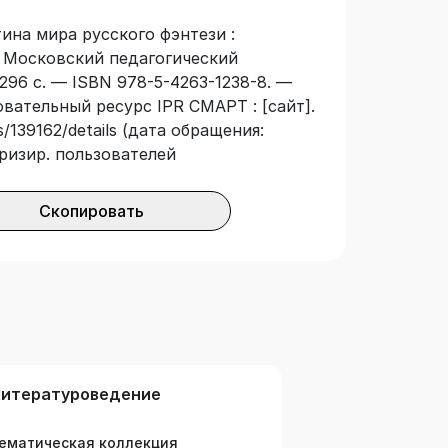
тина мира русского фэнтези :
 : Московский педагогический
296 с. — ISBN 978-5-4263-1238-8. —
овательный ресурс IPR СМАРТ : [сайт].
/139162/details (дата обращения:
оризир. пользователей
Скопировать
итературоведение
ематическая коллекция