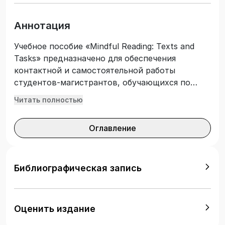
Аннотация
Учебное пособие «Mindful Reading: Texts and
Tasks» предназначено для обеспечения
контактной и самостоятельной работы
студентов-магистрантов, обучающихся по
направлению 44.04.01 Педагогическое
Читать полностью
образование (профиль «Лингводидактика и
коммуникативная лингвистика») в рамках
Оглавление
курса «Стилистика текста», а также для
широкого круга лиц, совершенствующих свои
знания в английском языке. Данное пособие
знакомит учащихся с особенностями
Библиографическая запись
современных художественных и
нехудожественных текстов, формируя навыки
критического мышления, а также развивает и
Оценить издание
совершенствует навыки анализа текста с