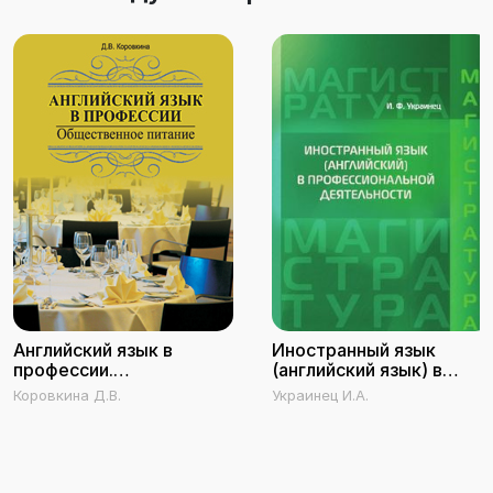
Английский язык в
Иностранный язык
профессии.
(английский язык) в
Общественное питание
профессиональной
Коровкина Д.В.
Украинец И.А.
деятельности