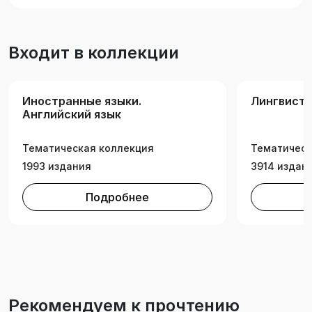
учетом его структурно-композиционных,
функционально-стилевых и
лингвокультурологических факторов.
Входит в коллекции
Иностранные языки.
Лингвист
Английский язык
Тематическая коллекция
Тематическ
1993 издания
3914 издан
Подробнее
Рекомендуем к прочтению