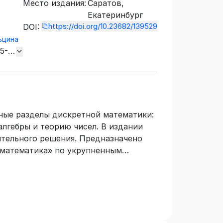
Место издания:
Саратов,
Екатеринбург
https://doi.org/10.23682/139529
DOI:
о
ьцина
5-
сные разделы дискретной математики:
лгебры и теорию чисел. В издании
ятельного решения. Предназначено
 математика» по укрупненным
фессионального образования
ка», «Информационная безопасность».