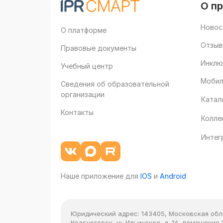
О п
Новос
О платформе
Отзыв
Правовые документы
Инклю
Учебный центр
Мобил
Сведения об образовательной
организации
Катал
Контакты
Колле
Интег
Наше приложение для
IOS
и
Android
Юридический адрес:
143405, Московская облас
Красногорск, ш. Ильинское, д. 1А, помещение 1