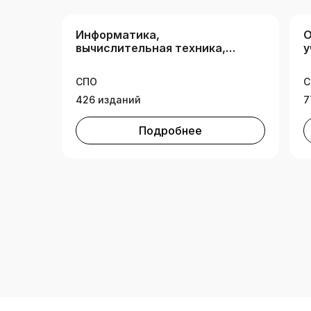
Информатика,
О
вычислительная техника,
у
информационные
технологии
СПО
С
426 изданий
7
Подробнее