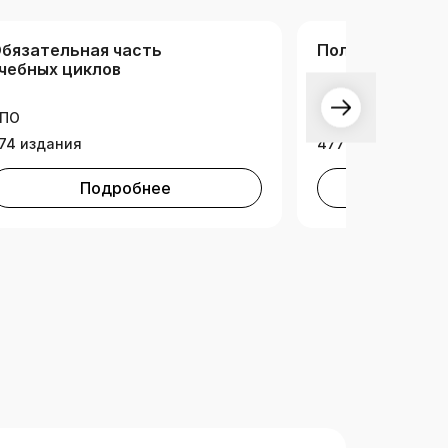
бязательная часть
Полная коллек
чебных циклов
ПО
СПО
74 издания
4771 издание
Подробнее
Под