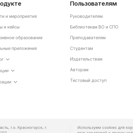
родукте
Пользователям
ти и мероприятия
Руководителям
ы и кейсы
Библиотекам ВО и СПО
зивное образование
Преподавателям
ьные приложения
Студентам
Издательствам
ог
Авторам
кции
Тестовый доступ
рации
ть, г.о. Красногорск, г.
Используем cookies для ко
7.17
пользователей и других це