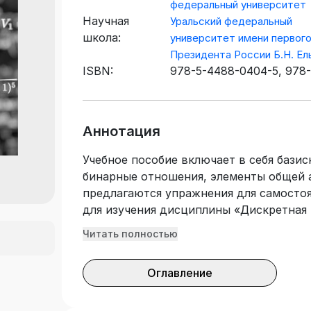
федеральный университет
Научная
Уральский федеральный
школа:
университет имени первог
Президента России Б.Н. Ел
ISBN:
978-5-4488-0404-5, 978-
7996-2858-1
Аннотация
Учебное пособие включает в себя бази
бинарные отношения, элементы общей а
предлагаются упражнения для самосто
для изучения дисциплины «Дискретная
группам специальностей среднего про
Читать полностью
«Информатика и вычислительная техни
Оглавление