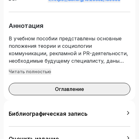
Аннотация
В учебном пособии представлены основные
положения теории и социологии
коммуникации, рекламной и PR-деятельности,
необходимые будущему специалисту, даны
технологии организации рекламной и PR-
Читать полностью
кампаний. Для удобства освоения материала
каждая тема снабжена вопросами для
Оглавление
обсуждения. Учебное пособие предназначено
для изучения дисциплин «Рекламная
деятельность», «Организация рекламной
деятельности» по укрупненным группам
Библиографическая запись
специальностей среднего профессионального
образования «Экономика и управление»,
«Средства массовой информации и
Оценить издание