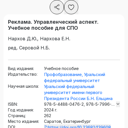
Реклама. Управленческий аспект.
Учебное пособие для СПО
Нархов Д.Ю., Нархова Е.Н.
ред. Серовой Н.Б.
Вид издания:
Учебное пособие
Издательство:
Профобразование, Уральский
федеральный университет
Научная школа:
Уральский федеральный
университет имени первого
Президента России Б.Н. Ельцина
ISBN:
978-5-4488-0476-2, 978-5-7996-
Год издания:
2838-3
2024 г.
Страниц:
262
Место издания:
Саратов, Екатеринбург
DOI:
https://doi.org/10.23682/139608