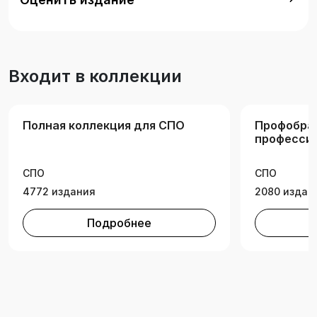
информационно-библиотечное дело».
Входит в коллекции
Полная коллекция для СПО
Профобра
професси
образован
СПО
СПО
4772 издания
2080 издан
Подробнее