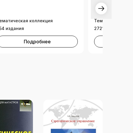
ематическая коллекция
Тематическая ко
54 издания
2721 издание
Подробнее
Под