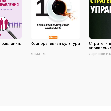
правления.
Корпоративная культура
Стратегич
управлени
Демин Д.
Ларионов И.К.
Антипов К.В., 
Герасин А.Н.,
Герасина Ю.А.
Грунина О.А.,
Дашкова Т.Л.
Ехлакова Е.А.
Малышев А.В.
Расулов М.Р.
Т.С., Сюткин М
Хоншев М.А., 
Журавлев А.А
И.И., Левкив 