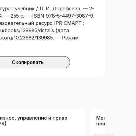
овательного стандарта высшего
ура : учебник / Л. И. Дорофеева. — 2-
я студентов, обучающихся по
4. — 255 с. — ISBN 978-5-4497-3087-9.
 направлений подготовки высшего
разовательный ресурс IPR СМАРТ :
», изучающих дисциплину
u/books/139985/details (дата
doi.org/10.23682/139985. — Режим
Скопировать
изнес, управление и право
Менеджмент. У
РК)
персоналом