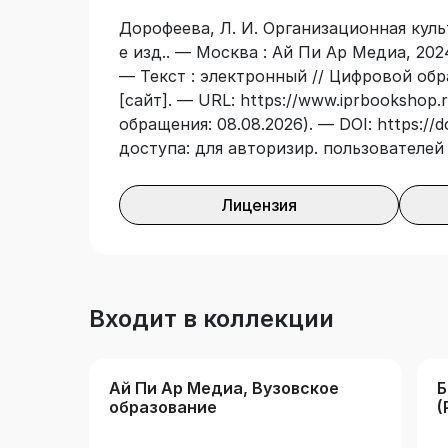
Федерального государственного образ
Дорофеева, Л. И. Организационная культ
образования. Учебник предназначен дл
е изд.. — Москва : Ай Пи Ар Медиа, 202
укрупненной группе специальностей и
— Текст : электронный // Цифровой об
образования «Экономика и управление
[сайт]. — URL: https://www.iprbookshop.r
«Организационная культура».
обращения: 08.08.2026). — DOI: https://
доступа: для авторизир. пользователей
Лицензия
Входит в коллекции
Ай Пи Ар Медиа, Вузовское
Б
образование
(