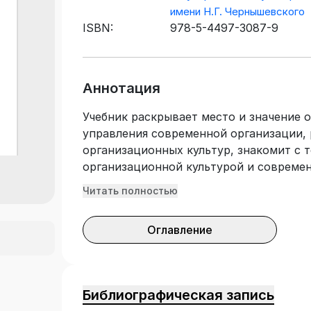
имени Н.Г. Чернышевского
ISBN:
978-5-4497-3087-9
Аннотация
Учебник раскрывает место и значение 
управления современной организации,
организационных культур, знакомит с 
организационной культурой и совреме
организационной культуры. Включает в
Читать полностью
детализированы в виде основных вопр
составляет учебно-методический матер
Оглавление
вопросы для самопроверки и обсуждения
ситуации для анализа. Разнообразный 
применять активные формы обучения п
изучаемых тем, для текущего и итогово
Библиографическая запись
самостоятельной работы студентов. По