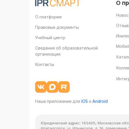
О п
Новос
О платформе
Отзыв
Правовые документы
Инклю
Учебный центр
Мобил
Сведения об образовательной
организации
Катал
Контакты
Колле
Интег
Наше приложение для
IOS
и
Android
Юридический адрес:
143405, Московская облас
Красногорск, ш. Ильинское, д. 1А, помещение 1