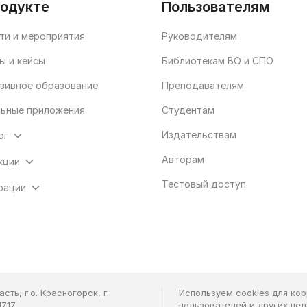
родукте
Пользователям
ти и мероприятия
Руководителям
ы и кейсы
Библиотекам ВО и СПО
зивное образование
Преподавателям
ьные приложения
Студентам
Издательствам
ог
Авторам
кции
Тестовый доступ
рации
ть, г.о. Красногорск, г.
Используем cookies для ко
7.17
пользователей и других це