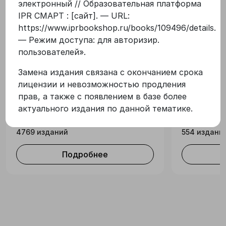
электронный // Образовательная платформа
формы обучения при обсуждении, закреплении
IPR СМАРТ : [сайт]. — URL:
изучаемых тем, для текущего и итогового
Входит в коллекции
https://www.iprbookshop.ru/books/109496/details.
контроля, а также для организации
— Режим доступа: для авторизир.
самостоятельной работы студентов.
пользователей
»
.
Подготовлен с учетом требований
Ай Пи Ар Медиа, Вузовское
Бизнес, у
Федерального государственного
Замена издания связана с окончанием срока
образование
(РК)
образовательного стандарта высшего
лицензии и невозможностью продления
образования. Учебник предназначен для
прав, а также с появлением в базе более
Издательская коллекция
студентов, обучающихся по укрупненной
актуального издания по данной тематике.
Ай Пи Ар Медиа, Вузовское
группе специальностей и направлений
образование
Тематическ
подготовки высшего образования «Экономика
4769 изданий
554 издани
и управление», изучающих дисциплину
«Организационная культура».
Подробнее