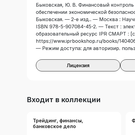
Быковская, Ю. В. Финансовый контроль 
имеющихся и получения более углублен
обеспечении экономической безопасност
осуществления финансового контроля 
Быковская. — 2-е изд.. — Москва : Науч
ISBN 978-5-907084-45-2. — Текст : эле
образовательный ресурс IPR СМАРТ : [с
https://www.iprbookshop.ru/books/140406
— Режим доступа: для авторизир. поль
Лицензия
Входит в коллекции
Трейдинг, финансы,
Ф
банковское дело