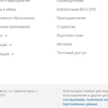
ти и мероприятия
Руководителям
ы и кейсы
Библиотекам ВО и СПО
зивное образование
Преподавателям
ьные приложения
Студентам
Издательствам
ог
Авторам
кции
Тестовый доступ
рации
ть, г.о. Красногорск, г.
Используем cookies для ко
7.17
пользователей и других це
соглашением
,
политикой к
персональных данных
.