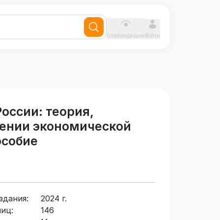
Слабовидящим
Войти
оссии: теория,
чении экономической
особие
здания:
2024 г.
иц:
146