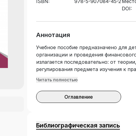
ISBN:
978-5-907084-45-2
Место
DOI:
Аннотация
Учебное пособие предназначено для де
организации и проведения финансового
излагается последовательно: от теори
регулирования предмета изучения к пр
наглядные таблицы, рисунки и схемы, 
Читать полностью
официальной статистики. Учебное посо
пользователей. Оно предназначено для
Оглавление
всех форм обучения по специальности 
слушателей курсов повышения квалифи
аспирантов и адъюнктов в ходе прове
исследований. Учебное пособие может
Библиографическая запись
высших учебных заведений при подгото
может быть полезно специалистам-пра