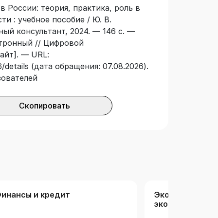
в России: теория, практика, роль в
ных знаний, касающихся
и : учебное пособие / Ю. В.
в Российской Федерации.
ный консультант, 2024. — 146 с. —
ктронный // Цифровой
айт]. — URL:
/details (дата обращения: 07.08.2026).
зователей
Скопировать
инансы и кредит
Экономика. От
экономика