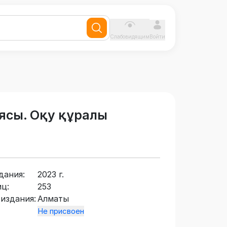
Слабовидящим
Войти
ясы. Оқу құралы
дания:
2023 г.
ц:
253
издания:
Алматы
Не присвоен