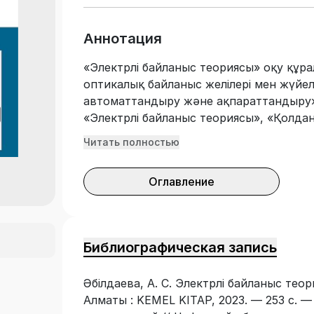
Аннотация
«Электрлі байланыс теориясы» оқу құр
оптикалық байланыс желілері мен жүйел
автоматтандыру және ақпараттандыру» 
«Электрлі байланыс теориясы», «Қолда
пәндерінен теориялық және тәжірибелік 
Читать полностью
деңгейін, электрлі байланыс туралы ой-
деректер жинақталған. Оқу құралында 
Оглавление
теориялық негіздері баяндалған. Дискр
Z түрленуіжәне жиілік салаларындағы ж
(ФЖТ) Фурье жылдам түрлендірулерін, со
жүйелерді сипаттау тәсілдері, сандық же
Библиографическая запись
синтездеудің негізгі әдістері мен ерек
көп жылдамдықты жүйелері туралы ұғым
Әбілдаева, А. С. Электрлі байланыс теори
Алматы : KEMEL KITAP, 2023. — 253 с. —