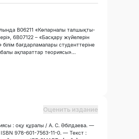
алында В06211 «Көпарналы талшықты-
ері», 6B07122 – «Басқару жүйелерін
білім бағдарламалары студенттеріне
нбалы ақпараттар теориясы»
тұрғыда білімдерін толықтыру, білім
өрісін дамытуға мүмкіндік беретін
сигналдарды сандық өңдеудің
етті және сандық сигналдар мен уақыт,
үйелерді, оның ішінде дискретті және
ндай-ақ күйлер кеңістігіндегі
лілік және бейімделгіш сүзгілерді
Оценить издание
шеліктері, сандық сигналдарды өңдеу
дар ақпараты берілген.
ясы : оқу құралы / А. С. Әбілдаева. —
 ISBN 978-601-7563-11-0. — Текст :