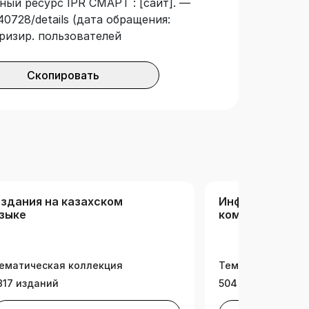
ный ресурс IPR СМАРТ : [сайт]. —
40728/details (дата обращения:
оризир. пользователей
Скопировать
здания на казахском
Информационн
зыке
коммуникацио
технологии (РК
ематическая коллекция
Тематическая ко
317 изданий
504 издания