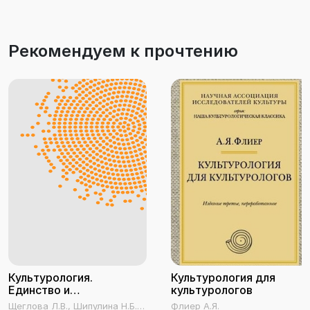
Рекомендуем к прочтению
Культурология.
Культурология для
Единство и
культурологов
многообразие форм
Щеглова Л.В., Шипулина Н.Б.,
Флиер А.Я.