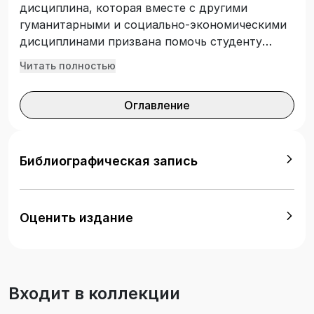
дисциплина, которая вместе с другими
гуманитарными и социально-экономическими
дисциплинами призвана помочь студенту
определить мировоззренческие ориентиры,
Читать полностью
ценностные установки, сыграть значимую
роль в процессе его общекультурной
Оглавление
самоидентификации. Для преподавателей и
студентов юридических, а также иных вузов,
где преподаются гуманитарные и социально-
экономические дисциплины.
Библиографическая запись
Оценить издание
Входит в коллекции