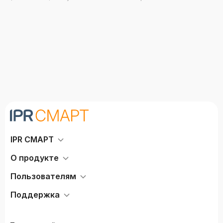
культуры
Саенко Н.Р.
IPR СМАРТ
О продукте
Пользователям
Поддержка