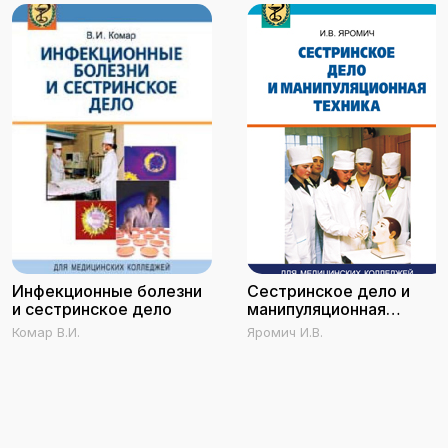
Инфекционные болезни
Сестринское дело и
и сестринское дело
манипуляционная
техника
Комар В.И.
Яромич И.В.