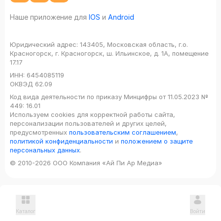
Наше приложение для
IOS
и
Android
Юридический адрес:
143405, Московская область, г.о.
Красногорск, г. Красногорск, ш. Ильинское, д. 1А, помещение
17.17
ИНН:
6454085119
ОКВЭД
62.09
Код вида деятельности по приказу Минцифры от 11.05.2023 №
449: 16.01
Используем cookies для корректной работы сайта,
персонализации пользователей и других целей,
предусмотренных
пользовательским соглашением
,
политикой конфиденциальности
и
положением о защите
персональных данных
.
© 2010-2026 ООО Компания «Ай Пи Ар Медиа»
Каталог
Войти