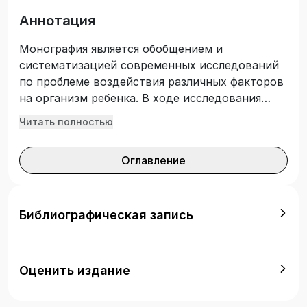
Аннотация
Монография является обобщением и
систематизацией современных исследований
по проблеме воздействия различных факторов
на организм ребенка. В ходе исследования
были задействованы 1 097 детей г. Кирова,
Читать полностью
получены данные по региональным
особенностям влияния аэротехногенного
Оглавление
загрязнения, перинатальных, социальных
факторов, а также пола, возраста и
функциональной асимметрии мозга на
состояние физического развития и здоровья
Библиографическая запись
детей. Книга предназначена для биологов,
экологов, педиатров, а также может быть
использована преподавателями и студентами,
Оценить издание
специализирующимися в области экологии
человека, экологической эпидемиологии,