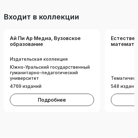
возрастной физиологии.
Входит в коллекции
Ай Пи Ар Медиа, Вузовское
Естествен
образование
математик
(РК)
Издательская коллекция
Южно-Уральский государственный
гуманитарно-педагогический
университет
Тематическ
4769 изданий
548 издани
Подробнее