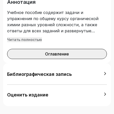
Аннотация
Учебное пособие содержит задачи и
упражнения по общему курсу органической
химии разных уровней сложности, а также
ответы для всех заданий и развернутые
решения для большинства задач, включающие
Читать полностью
схемы механизмов реакций и расшифровку
ИК-спектров и спектров ЯМР. Содержание
Оглавление
задач соответствует учебной программе по
органической химии для классических
университетов. Авторы–преподаватели
химического факультета МГУ имени М. В.
Библиографическая запись
Ломоносова, в течение нескольких лет
апробировавшие задания в учебном процессе.
Для студентов вузов, аспирантов,
Оценить издание
преподавателей и специалистов.