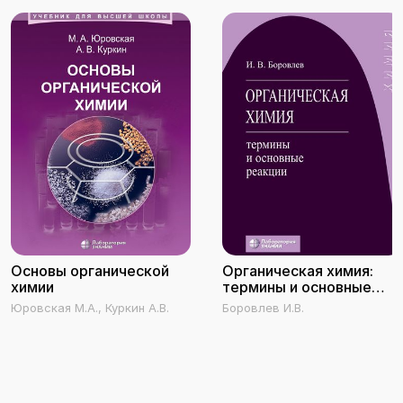
Основы органической
Органическая химия:
химии
термины и основные
реакции
Юровская М.А., Куркин А.В.
Боровлев И.В.