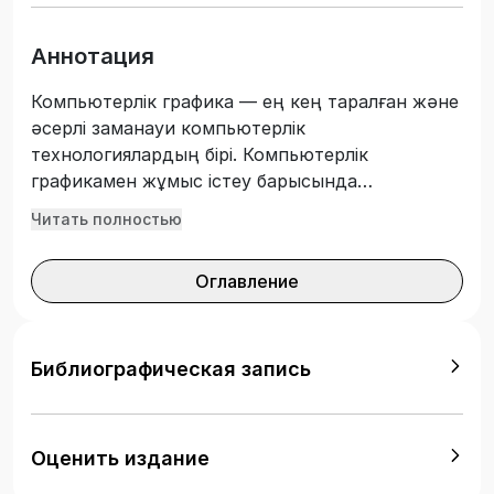
Аннотация
Компьютерлік графика — ең кең таралған және
әсерлі заманауи компьютерлік
технологиялардың бірі. Компьютерлік
графикамен жұмыс істеу барысында
студенттерде графикалық редакторларда
Читать полностью
жұмыс істеудің негізгі дағдылары, кескіндерді
алудың ұтымды тәсілдері; Сонымен бірге бұл
Оглавление
бейнелердің жасалу құралдары зерттеледі.
Сонымен қатар, бірге және бөлек векторлық
және растрлық фрагменттермен жұмыс
істеудің негізгі әдістері игерілді. Оқу
Библиографическая запись
жоспарында «Компьютерлік графика» пәнін
зерделеу көзделген білім берудің барлық
салаларының студенттеріне арналған.
Оценить издание