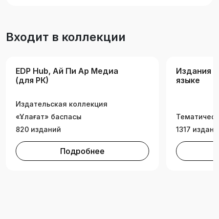
Входит в коллекции
EDP Hub, Ай Пи Ар Медиа
Издания н
(для РК)
языке
Издательская коллекция
«Ұлағат» баспасы
Тематическ
820 изданий
1317 издани
Подробнее