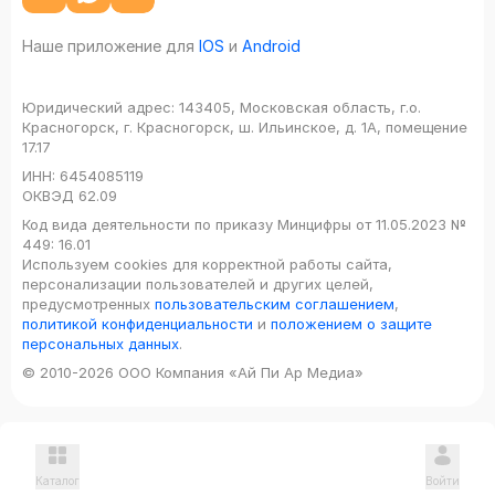
Наше приложение для
IOS
и
Android
Юридический адрес:
143405, Московская область, г.о.
Красногорск, г. Красногорск, ш. Ильинское, д. 1А, помещение
17.17
ИНН:
6454085119
ОКВЭД
62.09
Код вида деятельности по приказу Минцифры от 11.05.2023 №
449: 16.01
Используем cookies для корректной работы сайта,
персонализации пользователей и других целей,
предусмотренных
пользовательским соглашением
,
политикой конфиденциальности
и
положением о защите
персональных данных
.
© 2010-2026 ООО Компания «Ай Пи Ар Медиа»
Каталог
Войти