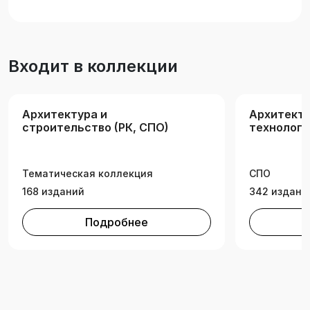
Входит в коллекции
Архитектура и
Архитекту
строительство (РК, СПО)
технологи
Тематическая коллекция
СПО
168 изданий
342 издани
Подробнее