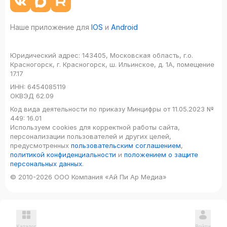
Наше приложение для
IOS
и
Android
Юридический адрес:
143405, Московская область, г.о.
Красногорск, г. Красногорск, ш. Ильинское, д. 1А, помещение
17.17
ИНН:
6454085119
ОКВЭД
62.09
Код вида деятельности по приказу Минцифры от 11.05.2023 №
449: 16.01
Используем cookies для корректной работы сайта,
персонализации пользователей и других целей,
предусмотренных
пользовательским соглашением
,
политикой конфиденциальности
и
положением о защите
персональных данных
.
© 2010-2026 ООО Компания «Ай Пи Ар Медиа»
Каталог
Войти