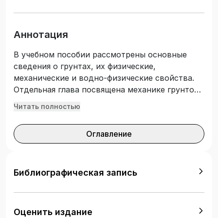
Аннотация
В учебном пособии рассмотрены основные
сведения о грунтах, их физические,
механические и водно-физические свойства.
Отдельная глава посвящена механике грунтов.
Издание подготовлено с учетом требований
Читать полностью
Федерального государственного
образовательного стандарта среднего
Оглавление
профессионального образования.
Предназначено для студентов укрупненной
группы профессий и специальностей «Техника
и технологии строительства» для изучения
Библиографическая запись
раздела «Основы инженерного грунтоведения
и механики грунтов» дисциплины «Геология и
грунтоведение».
Оценить издание