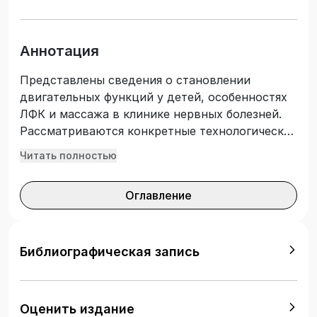
Аннотация
Представлены сведения о становлении
двигательных функций у детей, особенностях
ЛФК и массажа в клинике нервных болезней.
Рассматриваются конкретные технологические
режимы использования средств лечебной
Читать полностью
гимнастики и массажа у детей с различными
заболеваниями нервной системы. Приведены
Оглавление
практические комплексы проведения занятий
лечебной гимнастикой с детьми, имеющими
неврологические нарушения. Учебное пособие
соответствует Федеральному
Библиографическая запись
государственному образовательному
стандарту высшего образования.
Предназначено для студентов, обучающихся
Оценить издание