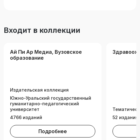
по укрупненной группе направлений
подготовки «Физическая культура и спорт»,
изучающих дисциплины «Физическая
реабилитация в педиатрии», «Физическая
Входит в коллекции
реабилитация при заболеваниях в детском и
подростковом возрасте», «Физическая
реабилитация в детском возрасте».
Ай Пи Ар Медиа, Вузовское
Здравоохр
образование
Издательская коллекция
Южно-Уральский государственный
гуманитарно-педагогический
университет
Тематическ
4766 изданий
52 издания
Подробнее