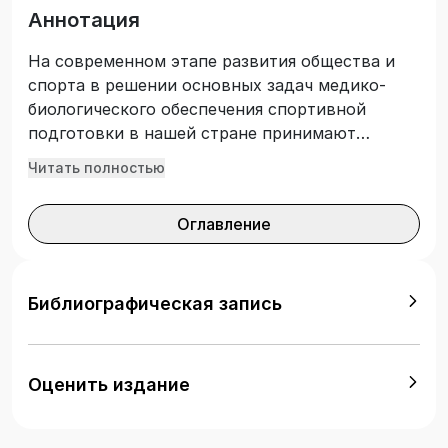
Аннотация
На современном этапе развития общества и
спорта в решении основных задач медико-
биологического обеспечения спортивной
подготовки в нашей стране принимают
участие большое количество различных
Читать полностью
учреждений и институтов: врачебно
физкультурные диспансеры, специалисты
Оглавление
кабинетов спортивной медицины при центрах
спортивной подготовки (ЦСП), центрах
олимпийской подготовки (ЦОП), Федеральный
научно-клинический центр спортивной
Библиографическая запись
медицины и реабилитации Федерального
медико-биологического агентства (плюс его
филиалы), высшие медицинские учебные
Оценить издание
заведения и комплексные научные группы.
Совершенно очевидно, что в подобных
условиях необходимо не только увеличить