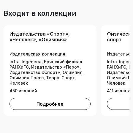
выпуск врачей по спортивной медицине, но и
Входит в коллекции
серьезно изменить содержание их подготовки,
в первую очередь сделать его максимально
ориентированным на специфику спортивной
Издательства «Спорт»,
Физическа
деятельности. Издание данной книги можно
«Человек», «Олимпия»
спорт
считать одним из первых шагов в этом
направлении.
Издательская коллекция
Издательск
Infra-lngeneria, Брянский филиал
Infra-lngen
РАНХиГС, Издательство «Перо»,
РАНХиГС, И
Издательство «Спорт», Олимпия,
Издательст
Олимпия Пресс, Терра-Спорт,
Олимпия Пр
Человек
Человек
450 изданий
411 изданий
Подробнее