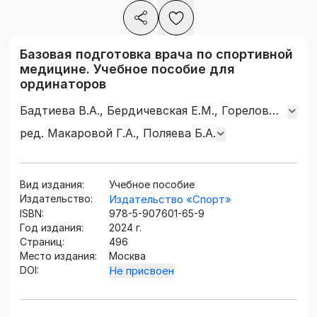
Базовая подготовка врача по спортивной
медицине. Учебное пособие для
ординаторов
Бадтиева В.А., Бердичевская Е.М., Горелов
А.А., Гричанова Т.Г., Гришина Ж.В., Ермоленко
ред. Макаровой Г.А., Поляева Б.А.
Е.К., Квашук П.В., Корягина Ю.В., Макарова
Г.А., Матишев А.А., Наугольная Е.И., Поляев
Б.А., Порубайко Л.Н., Прокопчук Ю.А., Румба
Вид издания:
Учебное пособие
О.Г., Шарыкин А.С., Якимова Л.А.
Издательство:
Издательство «Спорт»
ISBN:
978-5-907601-65-9
Год издания:
2024 г.
Страниц:
496
Место издания:
Москва
DOI:
Не присвоен