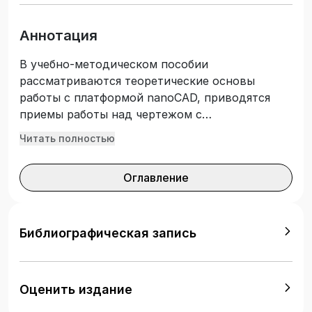
Аннотация
В учебно-методическом пособии
рассматриваются теоретические основы
работы с платформой nanoCAD, приводятся
приемы работы над чертежом с
использованием базовых функциональных
Читать полностью
возможностей программы, а также
специализированных блоков СПДС и
Оглавление
Механика, функционал которых позволяет
применять их при архитектурно-строительном
проектировании. Учебно-методическое
пособие может быть использовано на занятиях
Библиографическая запись
по компьютерному практикуму, при
самостоятельной подготовке обучающихся к
текущему контролю и промежуточной
Оценить издание
аттестации по дисциплине «Инженерная и