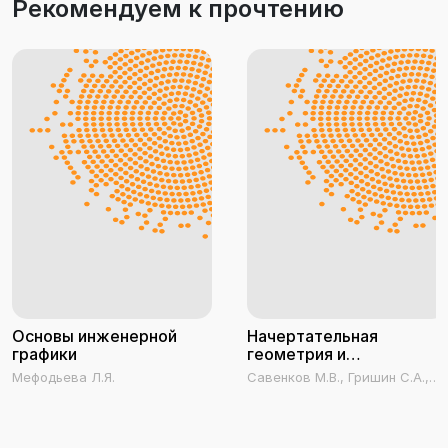
Рекомендуем к прочтению
Основы инженерной
Начертательная
графики
геометрия и
инженерная графика.
Мефодьева Л.Я.
Савенков М.В., Гришин С.А.,
Часть 1
Зеленова Н.Н., Бурунова Т.Н.