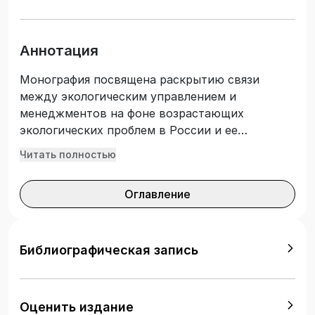
Аннотация
Монография посвящена раскрытию связи
между экологическим управлением и
менеджментов на фоне возрастающих
экологических проблем в России и ее
регионах; систематизации представлений о
Читать полностью
корпоративной социальной ответственности в
позиции обоснования рациональности ее
Оглавление
применения; формированию маркетинговой
методологии исследования экологической
культуры и поведения населения. Предложена
маркетинговая модель оценки уровня
Библиографическая запись
экологической культуры и поведения
населения «познание-чувство-действие».
Обоснована целесообразность,
Оценить издание