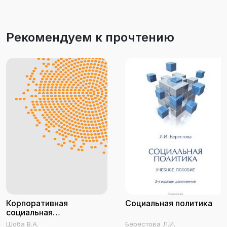
Рекомендуем к прочтению
Корпоративная
Социальная политика
социальная
ответственность
Шоба В.А.
Берестова Л.И.