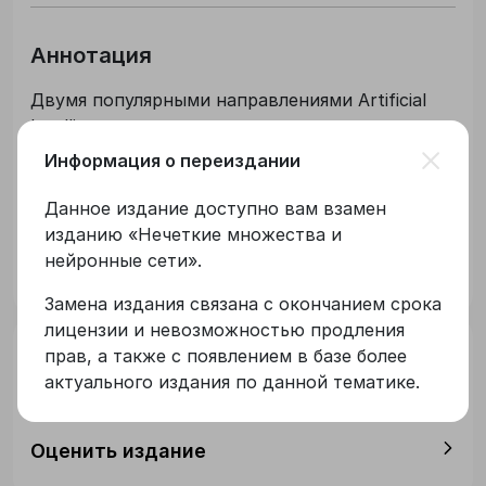
Аннотация
Двумя популярными направлениями Artificial
Intelligence являются теория нечетких
множеств (fuzzy sets) и теория нейронных
Информация о переиздании
сетей (neuron nets). Данное учебное пособие
является систематизированным вводным
Данное издание доступно вам взамен
Читать полностью
курсом в эти два направления. Издание
изданию
«
Нечеткие множества и
ориентировано на студентов высших учебных
нейронные сети
»
.
Оглавление
заведений, обучающихся по направлениям
Замена издания связана с окончанием срока
подготовки и специальностям в области
лицензии и невозможностью продления
информационных технологий.
прав, а также с появлением в базе более
Библиографическая запись
актуального издания по данной тематике.
Оценить издание