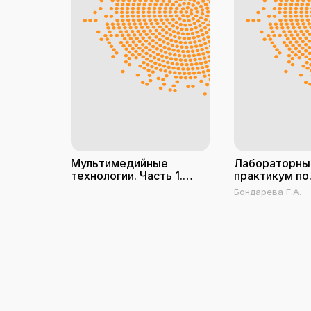
Мультимедийные
Лабораторны
технологии. Часть 1.
практикум по
Мультимедиа в
дисциплине
Бондарева Г.А.
современной
«Мультимеди
социокультурной среде
технологии»