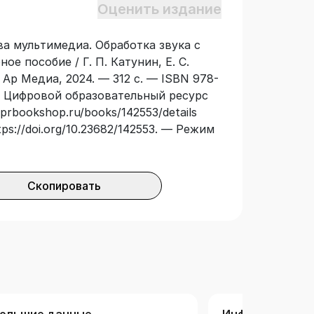
Оценить издание
. В издании приведены также
лабораторного практикума. Учебное
ва мультимедиа. Обработка звука с
 с требованиями Федерального
е пособие / Г. П. Катунин, Е. С.
андарта высшего образования.
 Ар Медиа, 2024. — 312 с. — ISBN 978-
щихся по укрупненным группам
// Цифровой образовательный ресурс
стей «Информатика и вычислительная
iprbookshop.ru/books/142553/details
 и системы связи» в рамках изучения
tps://doi.org/10.23682/142553. — Режим
хнологий» и «Аудиовизуальные
Скопировать