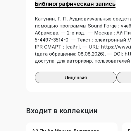
Библиографическая запись
опций, входящих в программный пакет
методические указания по выполнению 
Катунин, Г. П. Аудиовизуальные средст
пособие подготовлено в соответствии
помощью программы Sound Forge : учебно
государственного образовательного ст
Абрамова. — 2-е изд.. — Москва : Ай Пи
Предназначено для студентов, обучаю
5-4497-3514-0. — Текст : электронный 
направлений подготовки и специально
IPR СМАРТ : [сайт]. — URL: https://www.
техника» и «Электроника, радиотехника
(дата обращения: 08.08.2026). — DOI: ht
дисциплин «Основы мультимедийных те
доступа: для авторизир. пользователей
средства мультимедиа».
Лицензия
Входит в коллекции