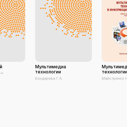
й
Мультимедиа
Мультиме
технологии
технологии
информац
Бондарева Г.А.
Майстренко Н
а
системах
А.В.