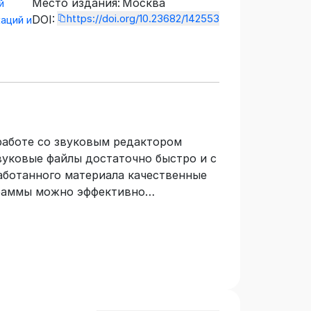
Место издания:
Москва
й
https://doi.org/10.23682/142553
DOI:
аций и
работе со звуковым редактором
вуковые файлы достаточно быстро и с
аботанного материала качественные
раммы можно эффективно
ество эффектов, осуществлять точную
мплов, кодировать данные,
, создавать звуковые петли,
очищение старых записей,
оздавать потоковые медиафайлы и
особенности программы, а также
 уделено описанию команд, окон и