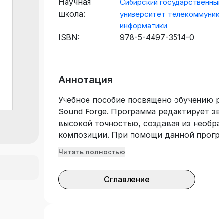
Научная
Сибирский государственны
школа:
университет телекоммуник
информатики
ISBN:
978-5-4497-3514-0
Аннотация
Учебное пособие посвящено обучению 
Sound Forge. Программа редактирует з
высокой точностью, создавая из необр
композиции. При помощи данной прог
обрабатывать звук, накладывать множ
Читать полностью
и быструю запись и редактирование сэ
перегонять файлы в различные форматы
Оглавление
производить цифровой ремастеринг и 
моделировать акустические образы, с
многое другое. Рассмотрены основные 
приемы работы с ней. Особое внимание