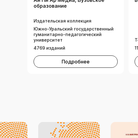
Ай Пи Ар Медиа, Вузовское
Б
образование
Издательская коллекция
Южно-Уральский государственный
гуманитарно-педагогический
университет
Т
4769 изданий
1
Подробнее