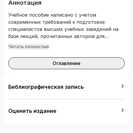
Аннотация
Учебное пособие написано с учетом
современных требований к подготовке
специалистов высших учебных заведений на
базе лекций, прочитанных автором для
студентов Северо-Кавказского социального
Читать полностью
института. В нем приводятся необходимые
теоретические сведения и примеры,
Оглавление
поясняющие их. Наряду со словесно-
повествовательным характером изложения
материала используется условная символика
математического языка. Подготовлено в
Библиографическая запись
соответствии с Федеральным
государственным образовательным
стандартом высшего образования.
Оценить издание
Предназначено для студентов вузов,
образовательная программа которых содержит
дисциплины, включающие в себя основы