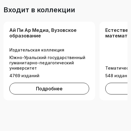
математического анализа, элементы высшей
Входит в коллекции
математики. Издание может быть
использовано как в аудиторной учебной
работе, так и для самостоятельной подготовки
Ай Пи Ар Медиа, Вузовское
Естествен
студентов.
образование
математик
(РК)
Издательская коллекция
Южно-Уральский государственный
гуманитарно-педагогический
университет
Тематическ
4769 изданий
548 издани
Подробнее