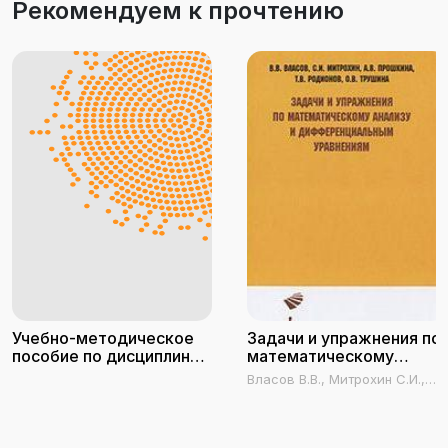
Рекомендуем к прочтению
Учебно-методическое
Задачи и упражнения по
пособие по дисциплине
математическому
Математика.
анализу и
Власов В.В., Митрохин С.И.,
Математический анализ.
дифференциальным
Прошкина А.В., Родионов Т.В.,
Часть 1
уравнениям
Трушина О.В.