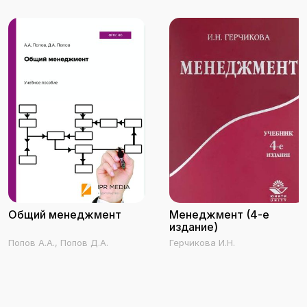
Общий менеджмент
Менеджмент (4-е
издание)
Попов А.А., Попов Д.А.
Герчикова И.Н.