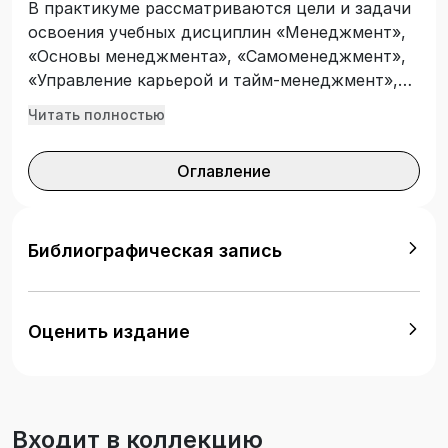
В практикуме рассматриваются цели и задачи
освоения учебных дисциплин «Менеджмент»,
«Основы менеджмента», «Самоменеджмент»,
«Управление карьерой и тайм-менеджмент»,
цели и задачи практических занятий.
Читать полностью
Приведены основные ситуации, характерные
для современного менеджмента, предложены
Оглавление
тесты для определения лидерских качеств
студентов, задания по саморазвитию и
формированию карьерной траектории. Для
студентов вузов, обучающихся по
Библиографическая запись
направлениям подготовки «Менеджмент»,
«Государственное и муниципальное
управление», «Торговое дело», «Экономика»,
Оценить издание
«Психология», «Таможенное дело», «Реклама и
связи с общественностью», а также
преподавателей и практических работников.
Входит в коллекцию