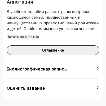
Аннотация
В учебном пособии рассмотрены вопросы,
касающиеся семьи, имущественных и
неимущественных правоотношений родителей
и детей. Особое внимание уделяется значению
и порядку регистрации актов гражданского
Читать полностью
состояния. В конце каждой темы приводятся
вопросы для самоконтроля. Предназначено
Оглавление
для учащихся учреждений образования,
реализующих образовательные программы
среднего специального образования по
специальности «Правоведение».
Библиографическая запись
Оценить издание