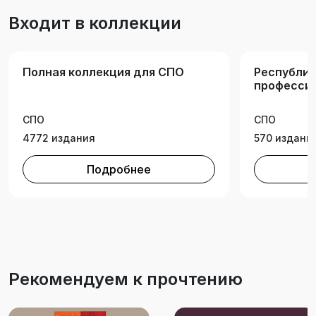
Входит в коллекции
Полная коллекция для СПО
Республик
професси
образован
(Среднее
СПО
СПО
професси
4772 издания
образован
570 издани
Подробнее
Рекомендуем к прочтению