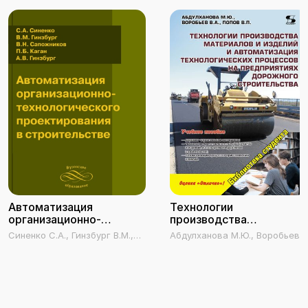
Автоматизация
Технологии
организационно-
производства
технологического
материалов и изделий и
Синенко С.А., Гинзбург В.М.,
Абдулханова М.Ю., Воробьев
проектирования в
автоматизация
Сапожников В.Н., Каган П.Б.,
В.А., Попов В.П.
строительстве
технологических
Гинзбург А.В.
процессов на
предприятиях
дорожного
строительства