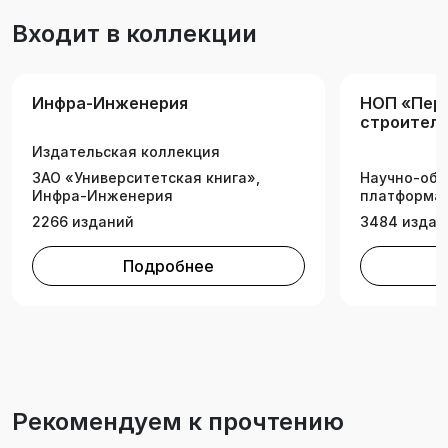
Входит в коллекции
Инфра-Инженерия
НОП «Пер
строитель
инженерн
Издательская коллекция
ЗАО «Университетская книга»,
Научно-обр
Инфра-Инженерия
платформа 
2266 изданий
3484 издан
Подробнее
Рекомендуем к прочтению