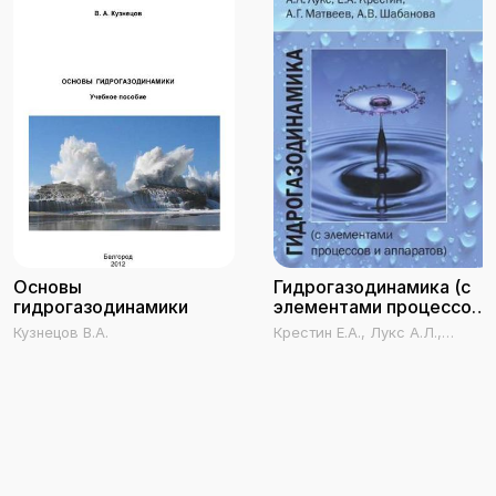
Основы
Гидрогазодинамика (с
гидрогазодинамики
элементами процессов
и аппаратов)
Кузнецов В.А.
Крестин Е.А., Лукс А.Л.,
Матвеев А.Г., Шабанова А.В.