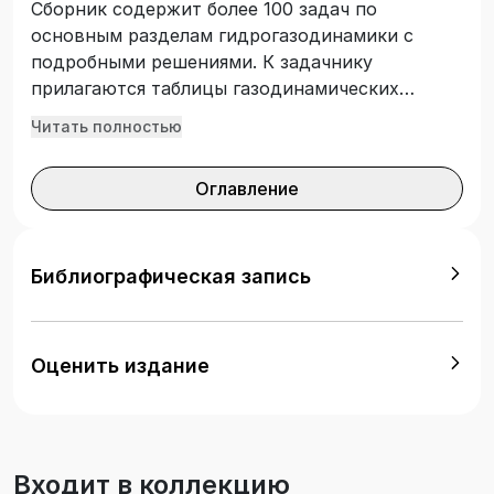
Сборник содержит более 100 задач по
основным разделам гидрогазодинамики с
подробными решениями. К задачнику
прилагаются таблицы газодинамических
функций, облегчающие численные расчеты, и
Читать полностью
другие справочные материалы. Для студентов,
обучающихся по программам подготовки
Оглавление
бакалавров по направлениям 13.03.03
«Энергетическое машиностроение», 15.03.01
«Машиностроение», 15.03.03 «Прикладная
механика». Может быть полезно студентам
Библиографическая запись
других специальностей и направлений,
изучающим механику жидкости и газа или
гидравлику.
Оценить издание
Входит в коллекцию