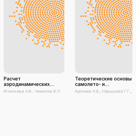
Расчет
Теоретические основы
аэродинамических
самолето- и
характеристик
вертолетостроения
Игнатьева А.В., Чемезов В.Л.
Курлаев Н.В., Нарышева Г.Г.,
самолета с
Рынгач Н.А.
механизацией крыла