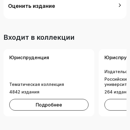
(степень) «магистр»), могут быть полезными
Оценить издание
для преподавателей и аспирантов
юридических вузов и факультетов, а также
практикующим юристам.
Входит в коллекции
Юриспруденция
Юриспруд
Издательск
Российский
Тематическая коллекция
университе
4842 издания
264 издани
Подробнее