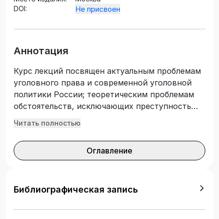
DOI:
Не присвоен
Аннотация
Курс лекций посвящен актуальным проблемам
уголовного права и современной уголовной
политики России; теоретическим проблемам
обстоятельств, исключающих преступность
деяния и практике их реализации;
Читать полностью
особенностям квалификации преступлений
против личности, собственности и правосудия;
Оглавление
служебным преступлениям; ресоциализации
преступников и социальной помощи
осужденным, а также проблемам
предупреждения преступности. Предназначен
Библиографическая запись
для обучающихся по направлению подготовки
40.04.01 Юриспруденция (квалификация