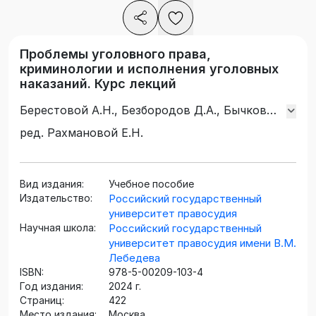
Проблемы уголовного права,
криминологии и исполнения уголовных
наказаний. Курс лекций
Берестовой А.Н., Безбородов Д.А., Бычков
С.Н., Гельдибаев М.Х., Дикаев С.У., Клейменов
ред. Рахмановой Е.Н.
И.М., Краснова К.А., Писаревская Е.А.,
Рахманова Е.Н., Сафонов В.Н.
Вид издания:
Учебное пособие
Издательство:
Российский государственный
университет правосудия
Научная школа:
Российский государственный
университет правосудия имени В.М.
Лебедева
ISBN:
978-5-00209-103-4
Год издания:
2024 г.
Страниц:
422
Место издания:
Москва