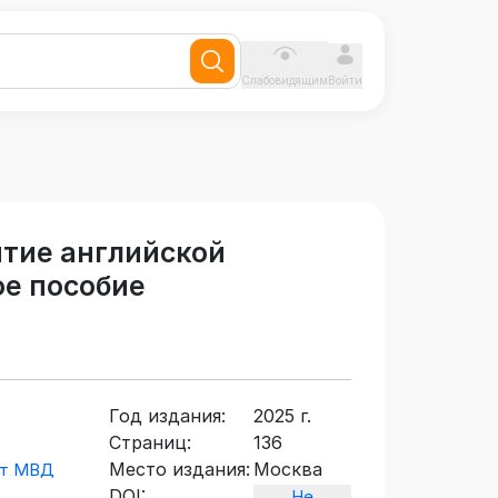
Слабовидящим
Войти
итие английской
ое пособие
Год издания:
2025 г.
Страниц:
136
Место издания:
Москва
ет МВД
DOI:
Не