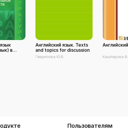
 язык
Английский язык. Texts
Английский
зык) в
and topics for discussion
льной
Гаврилова Ю.В.
Кашпарова В.
и
родукте
Пользователям