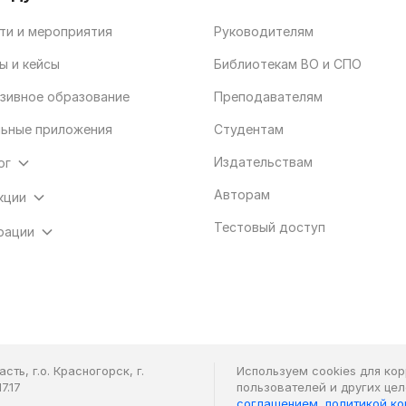
ти и мероприятия
Руководителям
ы и кейсы
Библиотекам ВО и СПО
зивное образование
Преподавателям
ьные приложения
Студентам
Издательствам
ог
Авторам
кции
Тестовый доступ
рации
ть, г.о. Красногорск, г.
Используем cookies для ко
7.17
пользователей и других це
соглашением
,
политикой к