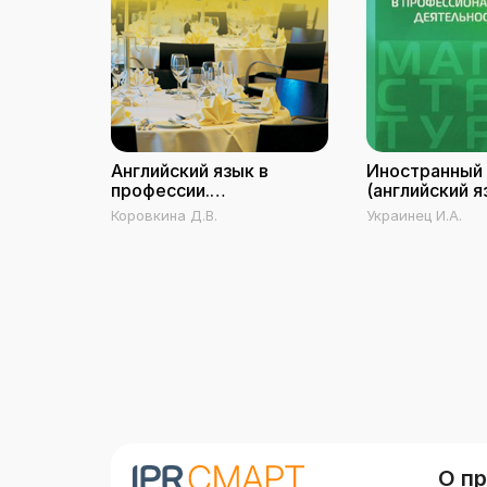
Английский язык в
Иностранный
профессии.
(английский я
Общественное питание
профессиона
Коровкина Д.В.
Украинец И.А.
деятельност
О п