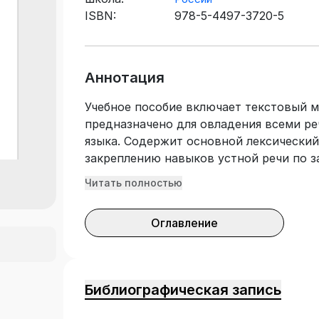
ISBN:
978-5-4497-3720-5
Аннотация
Учебное пособие включает текстовый м
предназначено для овладения всеми р
языка. Содержит основной лексически
закреплению навыков устной речи по з
организация самостоятельной и индив
Читать полностью
расширения и корректировки языковой
компетенции студентов неязыковых фак
Оглавление
разработано с учетом требований Феде
образовательного стандарта высшего о
программой дисциплины «Иностранный 
для преподавателей и студентов неязы
Библиографическая запись