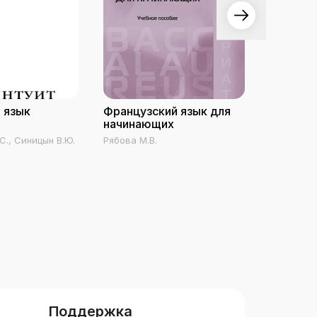
 язык
Французский язык для
Английс
начинающих
С., Синицын В.Ю.
Рябова М.В.
Восковска
Поддержка