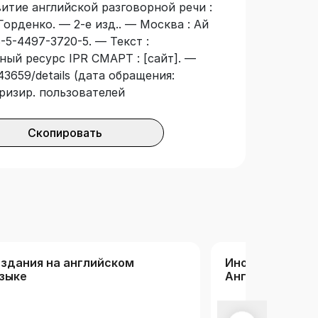
витие английской разговорной речи :
 Горденко. — 2-е изд.. — Москва : Ай
-5-4497-3720-5. — Текст :
ный ресурс IPR СМАРТ : [сайт]. —
43659/details (дата обращения:
оризир. пользователей
Скопировать
здания на английском
Иностранные я
зыке
Английский яз