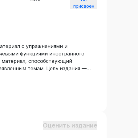
присвоен
атериал с упражнениями и
ечевыми функциями иностранного
й материал, способствующий
аявленным темам. Цель издания —
идуальной работы студентов с целью
, текстовой и коммуникативной
ультетов. Учебное пособие
рального государственного
бразования в соответствии с
язык (английский)» и предназначено
ковых специальностей.
Оценить издание