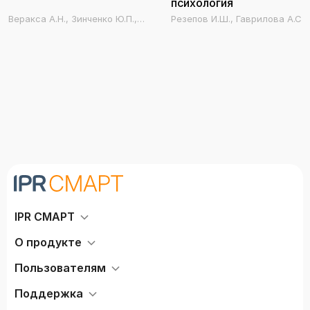
психология
Веракса А.Н., Зинченко Ю.П.,
Резепов И.Ш., Гаврилова А.С.
Исайчев С.А., Леонов С.В.,
Меньшикова Г.Я., Стрелков
Ю.К., Сысоева О.В.,
Тоневицкий А.Г., Черноризов
А.М.
IPR СМАРТ
О продукте
Пользователям
Поддержка