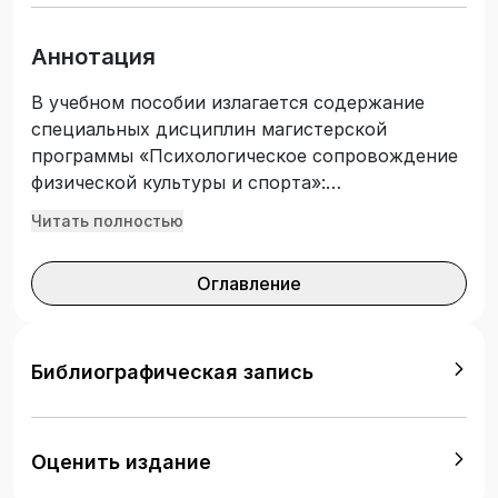
Аннотация
В учебном пособии излагается содержание
специальных дисциплин магистерской
программы «Психологическое сопровождение
физической культуры и спорта»:
«Психодиагностика при занятиях физической
Читать полностью
культурой и спортом», «Психология общения в
сфере физической культуры и спорта»,
Оглавление
«Психология управления в спорте»,
«Психорегуляция при занятиях физической
культурой и спортом», «Психологическое
сопровождение физического воспитания»,
Библиографическая запись
«Психологическое обеспечение занятий
спортом», и дисциплин по выбору:
«Конфликтология», «Психологическая
Оценить издание
совместимость и срабатываемость в