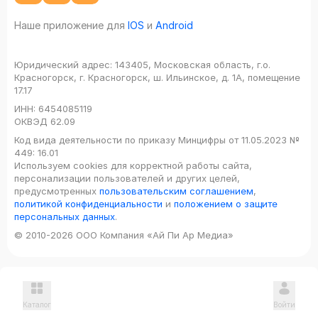
Наше приложение для
IOS
и
Android
Юридический адрес:
143405, Московская область, г.о.
Красногорск, г. Красногорск, ш. Ильинское, д. 1А, помещение
17.17
ИНН:
6454085119
ОКВЭД
62.09
Код вида деятельности по приказу Минцифры от 11.05.2023 №
449: 16.01
Используем cookies для корректной работы сайта,
персонализации пользователей и других целей,
предусмотренных
пользовательским соглашением
,
политикой конфиденциальности
и
положением о защите
персональных данных
.
© 2010-2026 ООО Компания «Ай Пи Ар Медиа»
Каталог
Войти