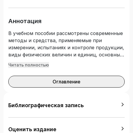
Аннотация
В учебном пособии рассмотрены современные
методы и средства, применяемые при
измерении, испытаниях и контроле продукции,
виды физических величин и единиц, основные
понятия метрологии, методы измерения,
Читать полностью
методика измерений, измерительные приборы
и системы. Приведены основные определения,
Оглавление
дана классификация испытаний, методы
испытаний для различных видов воздействия,
проанализированы основные вопросы
аттестации испытательного оборудования.
Библиографическая запись
Уделено внимание процессу сертификации
продукции, показаны схемы сертификации,
рассмотрены особенности сертификации
Оценить издание