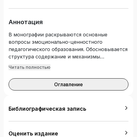
Аннотация
В монографии раскрываются основные
вопросы эмоционально-ценностного
педагогического образования. Обосновывается
структура содержание и механизмы
реализации на занятиях по педагогике.
Читать полностью
Предлагаются диагностические методики,
позволяющие определить уровень
Оглавление
интеризации ценностей и сформированности
профессиональных качеств. Предназначена
для научных работников, аспирантов и
преподавателей высшей школы.
Библиографическая запись
Оценить издание