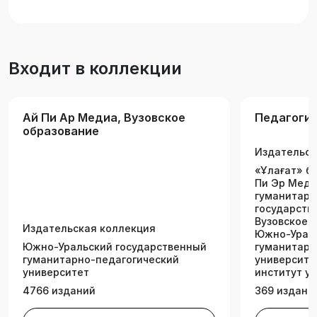
Входит в коллекции
Ай Пи Ар Медиа, Вузовское
Педагоги
образование
Издательск
«Ұлағат» ба
Пи Эр Меди
гуманитарн
государств
Вузовское о
Издательская коллекция
Южно-Ураль
Южно-Уральский государственный
гуманитарн
гуманитарно-педагогический
университе
университет
институт у
4766 изданий
369 издани