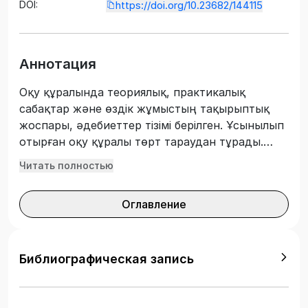
DOI:
https://doi.org/10.23682/144115
Аннотация
Оқу құралында теориялық, практикалық
сабақтар және өздік жұмыстың тақырыптық
жоспары, әдебиеттер тізімі берілген. Ұсынылып
отырған оқу құралы төрт тараудан тұрады.
Дизайн теориясы мен әдіснамасы, дизайн
Читать полностью
тарихы мен теориясы пәнінің көлемінде
қарастырылған. Оқу құралын дизайнерлер,
Оглавление
мұғалімдер, педагогикалық колледждердің
оқытушылары мен студенттері пайдалана
алады. Оқу құралында дизайн теориясы мен
технология пәнінің міндеттері, осы пәндердің
Библиографическая запись
мазмұны қарастырылды. Дизайн теориясы мен
әдістемесі. Дизайн болашағы. Өндірістік іс-
әрекет және оның дамуы. Протодизайн тарихи