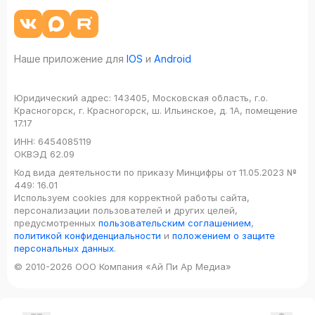
Наше приложение для
IOS
и
Android
Юридический адрес:
143405, Московская область, г.о.
Красногорск, г. Красногорск, ш. Ильинское, д. 1А, помещение
17.17
ИНН:
6454085119
ОКВЭД
62.09
Код вида деятельности по приказу Минцифры от 11.05.2023 №
449: 16.01
Используем cookies для корректной работы сайта,
персонализации пользователей и других целей,
предусмотренных
пользовательским соглашением
,
политикой конфиденциальности
и
положением о защите
персональных данных
.
© 2010-2026 ООО Компания «Ай Пи Ар Медиа»