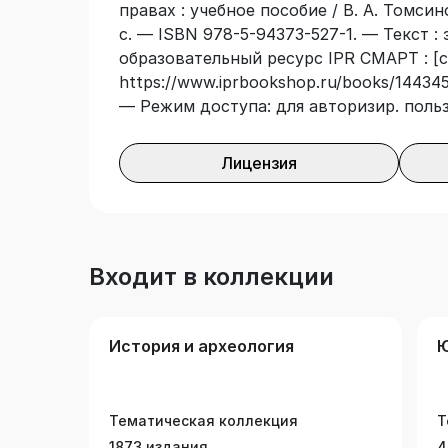
правах : учебное пособие / В. А. Томси
права и свободы подданного и устана
с. — ISBN 978-5-94373-527-1. — Текст :
более известного под коротким названи
образовательный ресурс IPR СМАРТ : [с
предназначается для преподавателей и
https://www.iprbookshop.ru/books/144345/
исторических вузов, для всех интере
— Режим доступа: для авторизир. поль
политической истории.
Лицензия
Входит в коллекции
История и археология
Ю
Тематическая коллекция
Т
1873 издания
4