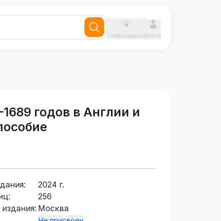
Слабовидящим
Войти
1689 годов в Англии и
 пособие
дания:
2024 г.
иц:
256
 издания:
Москва
Не присвоен