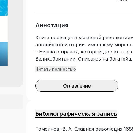
Аннотация
Книга посвящена «славной революции» 
английской истории, имевшему мировое
– Биллю о правах, который до сих пор
Великобритании. Опираясь на богатейш
раскрывает сущность и ход этого событ
Читать полностью
операция по захвату Англии правящим
затем вылилось в конституционную рев
Оглавление
подробно описано на основе «Журнало
записок, дневников и мемуаров англий
разрабатывались главные идеологичес
«славной революции» – Декларация о пр
Библиографическая запись
критический анализ их содержания, пок
конституционного развития Англии. В 
Томсинов, В. А. Славная революция 168
и в переводе автора на русский язык 