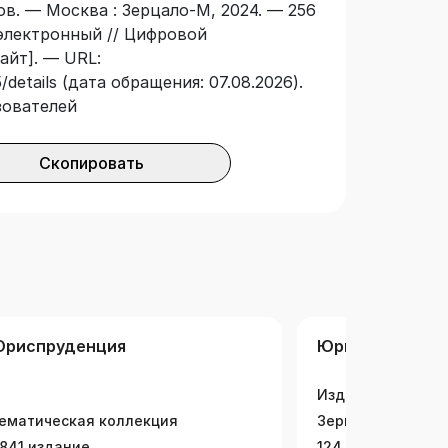
нов. — Москва : Зерцало-М, 2024. — 256
вливающего наследование короны»,
 электронный // Цифровой
ем «Билля о правах 1689 года». Книга
айт]. — URL:
 студентов юридических и
details (дата обращения: 07.08.2026).
сующихся тайнами мировой
зователей
Скопировать
риспруденция
Юриспруденци
Издательская ко
ематическая коллекция
Зерцало
841 издание
124 издания