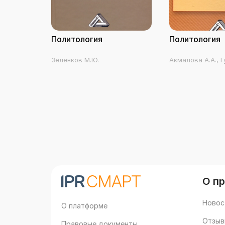
Политология
Политология
Зеленков М.Ю.
Акмалова А.А., Г
Журавлев П.С., К
Кондрескул А.М.
Е.В., Кудряшов Ю
В.К., Новгородцев
Рыжков С.И., Ск
Тамицкий А.М., 
С.В., Ушков А.М.,
Юрков Д.В.
О п
Новос
О платформе
Отзыв
Правовые документы