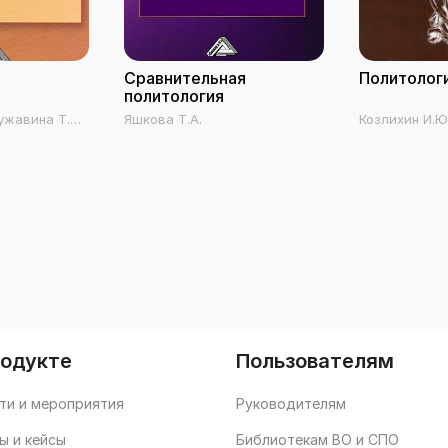
Сравнительная
Политолог
политология
ужавина Т.А.,
Яшкова Т.А.
Козлихин И.Ю
апицын В.М.,
, Кудряшова
.В., Мокшин
а С.Г.,
орюков Н.М.,
Устименко
 Шубин С.И.,
родукте
Пользователям
ти и мероприятия
Руководителям
ы и кейсы
Библиотекам ВО и СПО