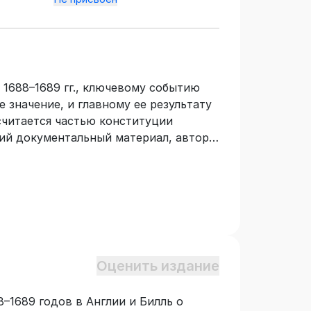
1688–1689 гг., ключевому событию
 значение, и главному ее результату
 считается частью конституции
ий документальный материал, автор
ия, которое началось как военная
и группировками Нидерландов, но
олюцию в этой стране. В книге
в» Палаты лордов и Палаты общин,
ских государственных деятелей, как
кие и юридические документы
авах и Билль о правах, дан
Оценить издание
азано их значение для
конце книги приводится на английском
8–1689 годов в Англии и Билль о
полный текст «Акта, декларирующего