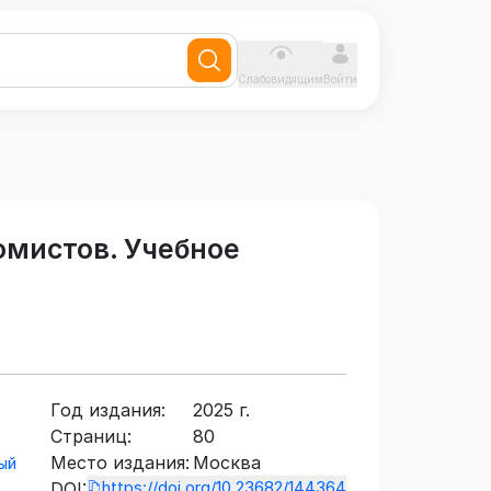
Слабовидящим
Войти
омистов. Учебное
Год издания:
2025 г.
Страниц:
80
Место издания:
Москва
ый
https://doi.org/10.23682/144364
DOI: