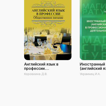
Английский язык в
Иностранный
профессии.
(английский я
Общественное питание
профессиона
Коровкина Д.В.
Украинец И.А.
деятельност