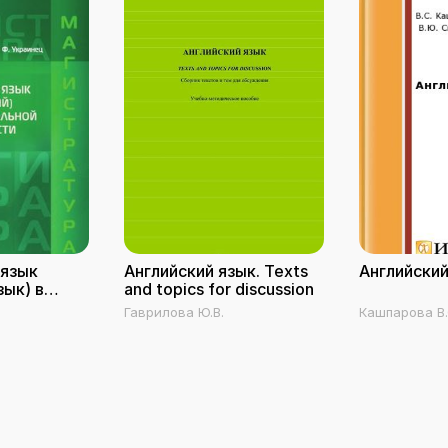
 язык
Английский язык. Texts
Английский
зык) в
and topics for discussion
льной
Гаврилова Ю.В.
Кашпарова В.
и