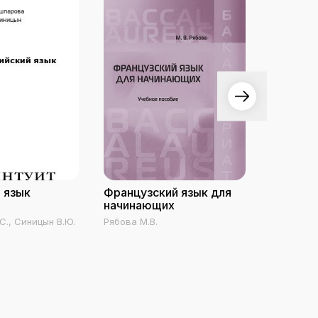
 язык
Французский язык для
Английс
начинающих
С., Синицын В.Ю.
Рябова М.В.
Восковска