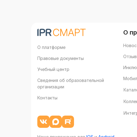
О п
Новос
О платформе
Отзыв
Правовые документы
Инклю
Учебный центр
Мобил
Сведения об образовательной
организации
Катал
Контакты
Колле
Интег
Наше приложение для
IOS
и
Android