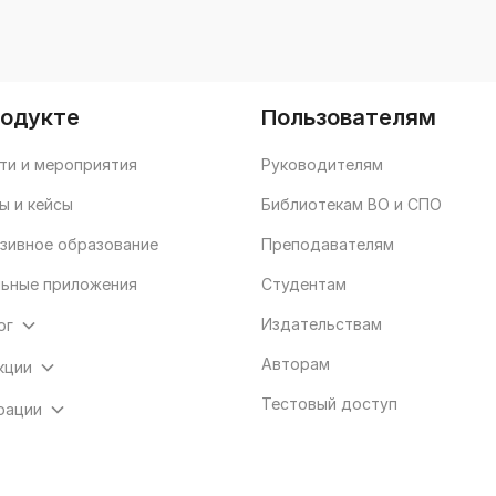
родукте
Пользователям
ти и мероприятия
Руководителям
ы и кейсы
Библиотекам ВО и СПО
зивное образование
Преподавателям
ьные приложения
Студентам
Издательствам
ог
Авторам
кции
Тестовый доступ
рации