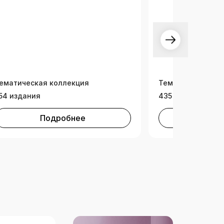
ематическая коллекция
Тематическая ко
54 издания
435 изданий
Подробнее
Под