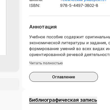
ISBN:
978-5-4497-3802-8
Аннотация
Учебное пособие содержит оригинальн
экономической литературы и задания,
формирование умений во всех видах и
ориентированной речевой деятельности
тематических разделов. В каждой теме
Читать полностью
словосочетания для запоминания, текс
заданиями, упражнения на развитие ус
Оглавление
Подготовлено в соответствии с требо
государственного образовательного ст
Предназначено для студентов экономи
специальностей, изучающих дисциплин
Библиографическая запись
Может быть использовано для самосто
знаний немецкого языка в области эко