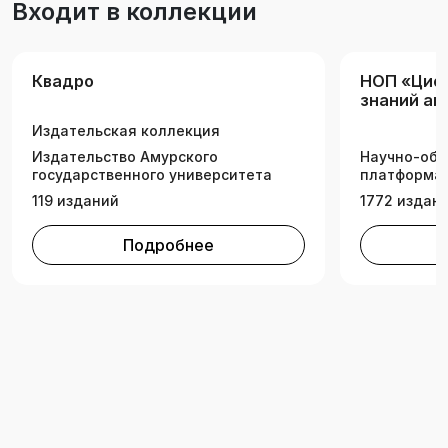
Входит в коллекции
болезней пчел. «Введение» и главу «Основы
микробиологии» написала Е.В. Нешатаева,
главу «Болезни и вредители пчел» и
Квадро
НОП «Циф
«Лабораторно-практические занятия» написал
знаний а
В.И. Полтев.
комплекс
Издательская коллекция
Издательство Амурского
Научно-обр
государственного университета
платформа 
119 изданий
1772 издан
Подробнее