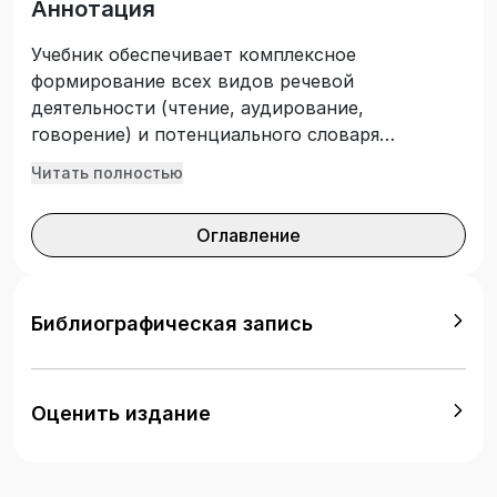
Аннотация
Учебник обеспечивает комплексное
формирование всех видов речевой
деятельности (чтение, аудирование,
говорение) и потенциального словаря
студентов. Рассчитан на 180 часов аудиторной
Читать полностью
работы для начинающих изучение языка в вузе
и на 120 часов — для изучавших его в средней
Оглавление
школе. В новом издании обновлен текстовой
материал, включены новые типы заданий,
внесены редакционные изменения.
Библиографическая запись
Оценить издание