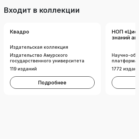
Входит в коллекции
Квадро
НОП «Циф
знаний а
комплекс
Издательская коллекция
Издательство Амурского
Научно-обр
государственного университета
платформа 
119 изданий
1772 издан
Подробнее