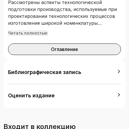
Рассмотрены аспекты технологической
подготовки производства, используемые при
проектировании технологических процессов
изготовления широкой номенклатуры
продукции машиностроения. Приведены
Читать полностью
расчетные методики и примеры их
применения, направленные на повышение
Оглавление
эффективности построения технологических
процессов в условиях современного
машиностроительного производства. Для
студентов технических специальностей и
Библиографическая запись
направлений высших учебных заведений.
Оценить издание
Входит в коллекцию