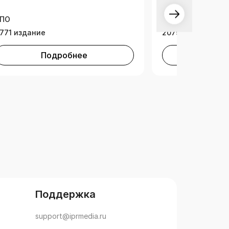
образование)
ПО
СПО
771 издание
2079 изданий
Подробнее
Под
Поддержка
support@iprmedia.ru