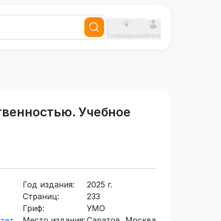
Слабовидящим
Войти
твенностью. Учебное
Год издания:
2025 г.
Страниц:
233
р
Гриф:
УМО
Место издания:
Саратов, Москва
итет