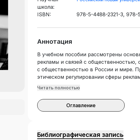
школа:
ISBN:
978-5-4488-2321-3, 978-
4497-3903-2
Аннотация
В учебном пособии рассмотрены основн
рекламы и связей с общественностью, 
с общественностью в России и мире. 
этическом регулировании сферы реклам
работе организаций и служб, занимающ
Читать полностью
общественностью, требованиям к их пе
подготовлено с учетом требований Фе
Оглавление
образовательного стандарта среднего 
Предназначено для изучения дисципли
деятельности», «Реклама и связи с об
группе профессий и специальностей «
Библиографическая запись
информационно-библиотечное дело». Бу