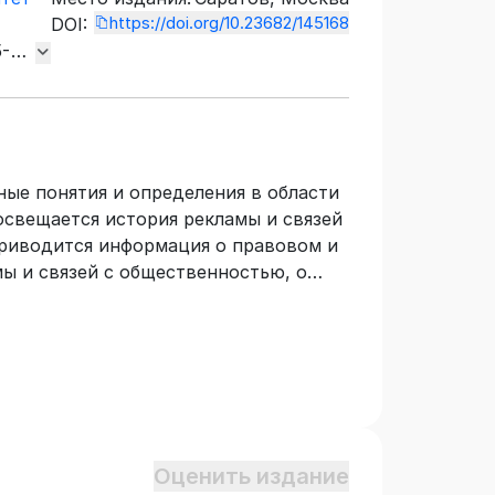
https://doi.org/10.23682/145168
DOI:
5-
ые понятия и определения в области
освещается история рекламы и связей
Приводится информация о правовом и
ы и связей с общественностью, о
ихся рекламой и связями с
рсоналу. Учебное пособие
дерального государственного
профессионального образования.
н «Организация рекламной
щественностью» по укрупненной
Средства массовой информации и
Оценить издание
дет также полезно при изучении