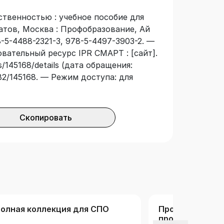
тельности и связи с
ественностью : учебное пособие для
льность» по укрупненным группам
ратов, Москва : Профобразование, Ай
а и управление» и «Сервис и
-5-4488-2321-3, 978-5-4497-3903-2. —
овательный ресурс IPR СМАРТ : [сайт].
/145168/details (дата обращения:
3682/145168. — Режим доступа: для
Скопировать
олная коллекция для СПО
Профобразован
профессионал