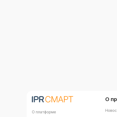
О п
Новос
О платформе