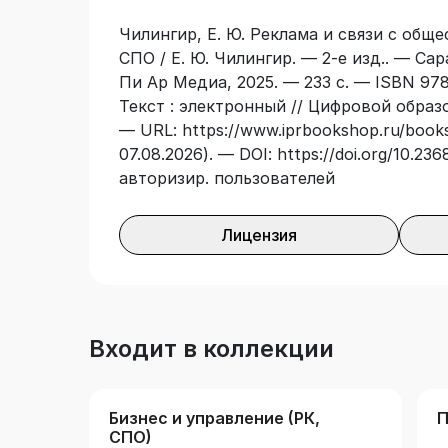
дисциплин «Организация рекламной дея
Чилингир, Е. Ю. Реклама и связи с общ
общественностью» и «Рекламная деяте
СПО / Е. Ю. Чилингир. — 2-е изд.. — Са
профессий и специальностей «Экономик
Пи Ар Медиа, 2025. — 233 с. — ISBN 978
туризм».
Текст : электронный // Цифровой образ
— URL: https://www.iprbookshop.ru/books
07.08.2026). — DOI: https://doi.org/10.2
авторизир. пользователей
Лицензия
Входит в коллекции
Бизнес и управление (РК,
П
СПО)