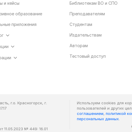
ы и кейсы
Библиотекам ВО и СПО
зивное образование
Преподавателям
ьные приложения
Студентам
Издательствам
ог
Авторам
кции
Тестовый доступ
рации
ть, г.о. Красногорск, г.
Используем cookies для ко
7.17
пользователей и других це
соглашением
,
политикой к
персональных данных
.
 11.05.2023 № 449: 16.01