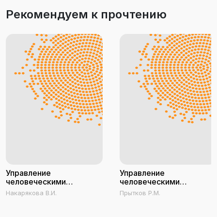
Рекомендуем к прочтению
Управление
Управление
человеческими
человеческими
ресурсами
ресурсами
Накарякова В.И.
Прытков Р.М.