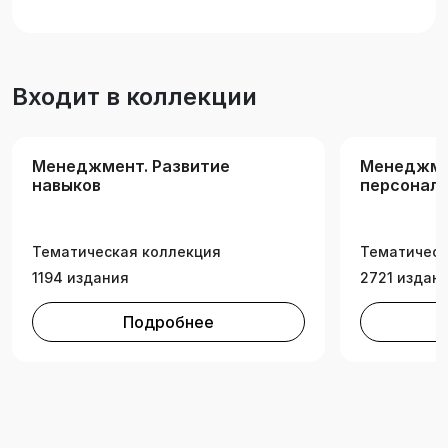
использования в учебном процессе для
подготовки бакалавров по направлению
38.03.02 «Менеджмент».
Входит в коллекции
Менеджмент. Развитие
Менеджме
навыков
персонал
Тематическая коллекция
Тематическ
1194 издания
2721 издан
Подробнее