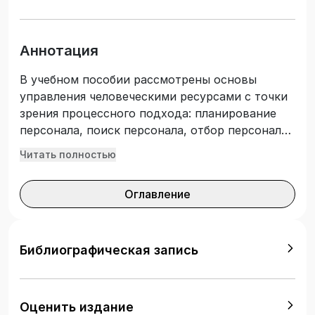
Аннотация
В учебном пособии рассмотрены основы
управления человеческими ресурсами с точки
зрения процессного подхода: планирование
персонала, поиск персонала, отбор персонала,
наем персонала, адаптация персонала,
Читать полностью
мотивация персонала, обучение персонала,
оценка и аттестация персонала, развитие
Оглавление
персонала, увольнение персонала. После
каждой темы приведены контрольные
вопросы, позволяющие проверить степень
усвоения рассмотренного материала. В
Библиографическая запись
заключение перечислены практические
задания и тестовые вопросы. Материалы
учебного пособия предназначены для
Оценить издание